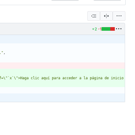
+2
-1
."
,
f=\"`x`\">Haga clic aquí para acceder a la página de inicio 