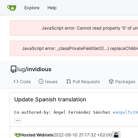
Explore
Help
JavaScript error: Cannot read property '0' of un
JavaScript error: _classPrivateFieldGet2(...).replaceChild
lug
/
invidious
Code
Issues
Pull Requests
Packages
Update Spanish translation
Co-authored-by: Ángel Fernández Sánchez <
angelfx19
...
Hosted Weblate
2022-09-10 21:17:32 +02:00