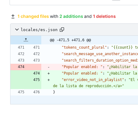
1 changed files
with
2 additions
and
1 deletions
locales/es.json
@@ -471,5 +471,6 @@
"tokens_count_plural"
:
"{{count}} t
"search_message_use_another_instanc
"search_filters_duration_option_med
"Popular enabled: "
:
"¿Habilitar la
"Popular enabled: "
:
"¿Habilitar la
"error_video_not_in_playlist"
:
"El 
de la lista de reproducción.</a>"
}