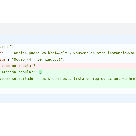
okens"
,
e"
:
" También puede <a href=\"`x`\">buscar en otra instancia</a>
ium"
:
"Medio (4 - 20 minutes)"
,
 sección popular? "
 sección popular? "
,
vídeo solicitado no existe en esta lista de reproducción. <a hre