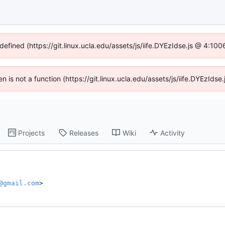
defined (https://git.linux.ucla.edu/assets/js/iife.DYEzIdse.js @ 4:1
ren is not a function (https://git.linux.ucla.edu/assets/js/iife.DYEzId
Projects
Releases
Wiki
Activity
@gmail.com
>