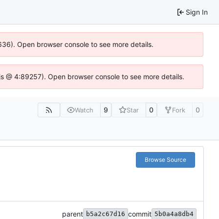
Sign In
00636). Open browser console to see more details.
se.js @ 4:89257). Open browser console to see more details.
9
0
0
Watch
Star
Fork
Browse Source
parent
commit
b5a2c67d16
5b0a4a8db4