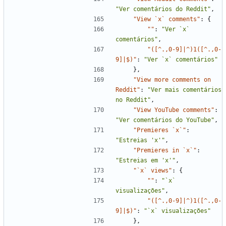
"Ver comentários do Reddit"
,
"View `x` comments"
:
{
""
:
"Ver `x` 
comentários"
,
"([^.,0-9]|^)1([^.,0-
9]|$)"
:
"Ver `x` comentários"
}
,
"View more comments on 
Reddit"
:
"Ver mais comentários 
no Reddit"
,
"View YouTube comments"
:
"Ver comentários do YouTube"
,
"Premieres `x`"
:
"Estreias 'x'"
,
"Premieres in `x`"
:
"Estreias em 'x'"
,
"`x` views"
:
{
""
:
"`x` 
visualizações"
,
"([^.,0-9]|^)1([^.,0-
9]|$)"
:
"`x` visualizações"
}
,