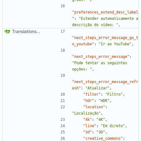
"preferences_extend_desc_label
"
:
"Estender automaticamente a 
descrição do vídeo: "
,
Translations update from Weblate (
#2437
)
"next_steps_error_message_go_t
o_youtube"
:
"Ir ao YouTube"
,
"next_steps_error_message"
:
"Pode tentar as seguintes 
opções: "
,
"next_steps_error_message_refr
esh"
:
"Atualizar"
,
"filter"
:
"Filtro"
,
"hdr"
:
"HDR"
,
"location"
:
"Localização"
,
"4k"
:
"4K"
,
"live"
:
"Em direto"
,
"3d"
:
"3D"
,
"creative_commons"
: