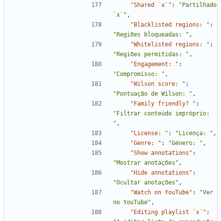
"Shared `x`"
:
"Partilhado 
`x`"
,
"Blacklisted regions: "
:
"Regiões bloqueadas: "
,
"Whitelisted regions: "
:
"Regiões permitidas: "
,
"Engagement: "
:
"Compromisso: "
,
"Wilson score: "
:
"Pontuação de Wilson: "
,
"Family friendly? "
:
"Filtrar conteúdo impróprio: 
"
,
"License: "
:
"Licença: "
,
"Genre: "
:
"Género: "
,
"Show annotations"
:
"Mostrar anotações"
,
"Hide annotations"
:
"Ocultar anotações"
,
"Watch on YouTube"
:
"Ver 
no YouTube"
,
"Editing playlist `x`"
: