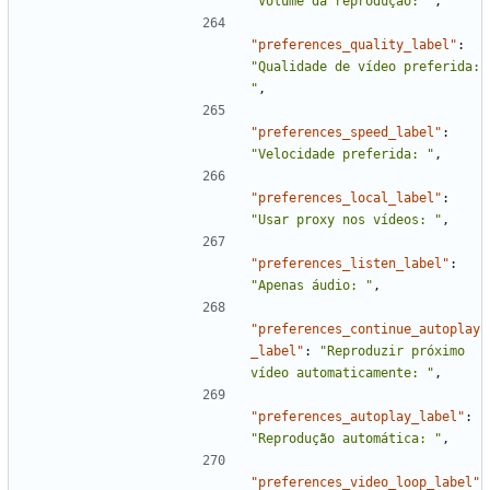
"Volume da reprodução: "
,
"preferences_quality_label"
:
"Qualidade de vídeo preferida: 
"
,
"preferences_speed_label"
:
"Velocidade preferida: "
,
"preferences_local_label"
:
"Usar proxy nos vídeos: "
,
"preferences_listen_label"
:
"Apenas áudio: "
,
"preferences_continue_autoplay
_label"
:
"Reproduzir próximo 
vídeo automaticamente: "
,
"preferences_autoplay_label"
:
"Reprodução automática: "
,
"preferences_video_loop_label"