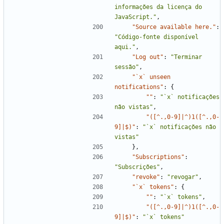
informações da licença do 
JavaScript."
,
"Source available here."
:
"Código-fonte disponível 
aqui."
,
"Log out"
:
"Terminar 
sessão"
,
"`x` unseen 
notifications"
:
{
""
:
"`x` notificações 
não vistas"
,
"([^.,0-9]|^)1([^.,0-
9]|$)"
:
"`x` notificações não 
vistas"
}
,
"Subscriptions"
:
"Subscrições"
,
"revoke"
:
"revogar"
,
"`x` tokens"
:
{
""
:
"`x` tokens"
,
"([^.,0-9]|^)1([^.,0-
9]|$)"
:
"`x` tokens"