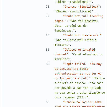
"Chinês (tradicional)"
,
"Chinese (Simplified)"
:
"Chinês (simplificado)"
,
"Could not pull trending 
pages."
:
"Não foi possível 
obter as páginas de 
tendências."
,
"Could not create mix."
:
"Não foi possível criar a 
mistura."
,
"Deleted or invalid 
channel"
:
"Canal eliminado ou 
inválido"
,
"Login failed. This may 
be because two-factor 
authentication is not turned 
on for your account."
:
"Falhou 
o início de sessão. Isto pode 
ser devido a não ter ativado 
na sua conta a autenticação de 
dois fatores (2FA)."
,
"Unable to log in, make 