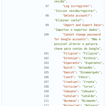
sessão"
,
"Log in/register"
:
"Iniciar sessão/registar"
,
"Delete account?"
:
"Eliminar conta?"
,
"Import and Export Data"
:
"Importar e exportar dados"
,
"Cannot change password 
for Google accounts"
:
"Não é 
possível alterar a palavra-
chave para contas do Google"
,
"Filipino"
:
"Filipino"
,
"Estonian"
:
"Estónio"
,
"Esperanto"
:
"Esperanto"
,
"Dutch"
:
"Holandês"
,
"Danish"
:
"Dinamarquês"
,
"Czech"
:
"Checo"
,
"Croatian"
:
"Croata"
,
"Corsican"
:
"Corso"
,
"Cebuano"
:
"Cebuano"
,
"Catalan"
:
"Catalão"
,
"Burmese"
:
"Birmanês"
,
"Bulgarian"
:
"Búlgaro"
,