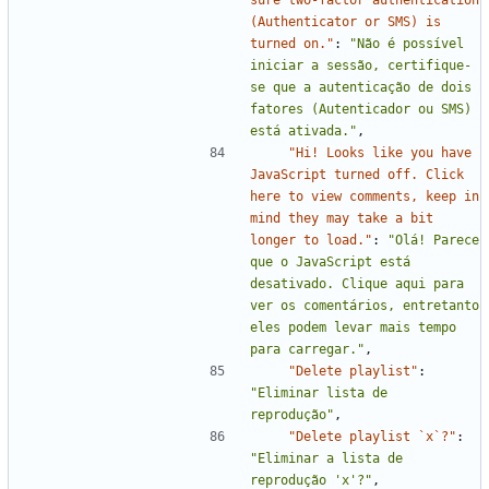
sure two-factor authentication 
(Authenticator or SMS) is 
turned on."
:
"Não é possível 
iniciar a sessão, certifique-
se que a autenticação de dois 
fatores (Autenticador ou SMS) 
está ativada."
,
"Hi! Looks like you have 
JavaScript turned off. Click 
here to view comments, keep in 
mind they may take a bit 
longer to load."
:
"Olá! Parece 
que o JavaScript está 
desativado. Clique aqui para 
ver os comentários, entretanto 
eles podem levar mais tempo 
para carregar."
,
"Delete playlist"
:
"Eliminar lista de 
reprodução"
,
"Delete playlist `x`?"
:
"Eliminar a lista de 
reprodução 'x'?"
,