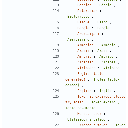
"Bosnian"
:
"Bósnio"
,
"Belarusian"
:
"Bielorrusso"
,
"Basque"
:
"Basco"
,
"Bangla"
:
"Bangla"
,
"Azerbaijani"
:
"Azerbaijano"
,
"Armenian"
:
"Arménio"
,
"Arabic"
:
"Árabe"
,
"Amharic"
:
"Amárico"
,
"Albanian"
:
"Albanês"
,
"Afrikaans"
:
"Africano"
,
"English (auto-
generated)"
:
"Inglês (auto-
gerado)"
,
"English"
:
"Inglês"
,
"Token is expired, please 
try again"
:
"Token expirou, 
tente novamente"
,
"No such user"
:
"Utilizador inválido"
,
"Erroneous token"
:
"Token 