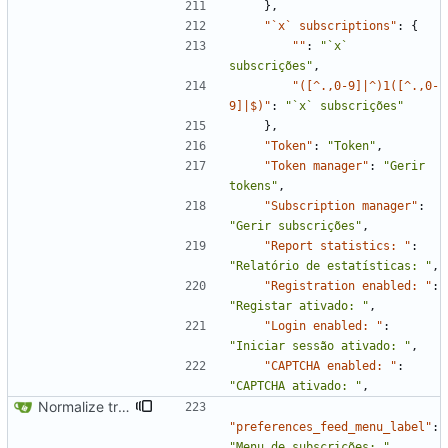
}
,
"`x` subscriptions"
:
{
""
:
"`x` 
subscrições"
,
"([^.,0-9]|^)1([^.,0-
9]|$)"
:
"`x` subscrições"
}
,
"Token"
:
"Token"
,
"Token manager"
:
"Gerir 
tokens"
,
"Subscription manager"
:
"Gerir subscrições"
,
"Report statistics: "
:
"Relatório de estatísticas: "
,
"Registration enabled: "
:
"Registar ativado: "
,
"Login enabled: "
:
"Iniciar sessão ativado: "
,
"CAPTCHA enabled: "
:
"CAPTCHA ativado: "
,
Normalize translation key for user prefrerences
"preferences_feed_menu_label"
:
"Menu de subscrições: "
,