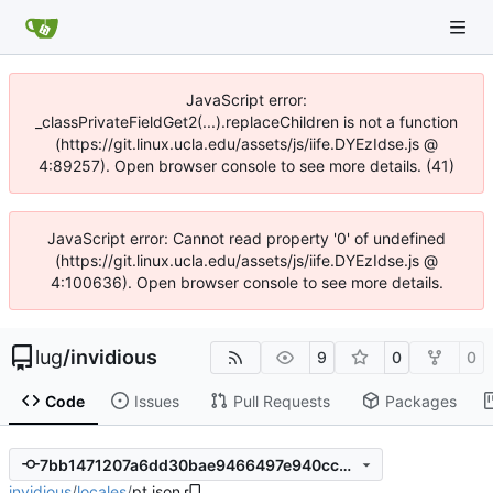
JavaScript error:
_classPrivateFieldGet2(...).replaceChildren is not a function
(https://git.linux.ucla.edu/assets/js/iife.DYEzIdse.js @
4:89257). Open browser console to see more details. (41)
JavaScript error: Cannot read property '0' of undefined
(https://git.linux.ucla.edu/assets/js/iife.DYEzIdse.js @
4:100636). Open browser console to see more details.
lug
/
invidious
9
0
0
Code
Issues
Pull Requests
Packages
7bb1471207a6dd30bae9466497e940ccc6057196
invidious
/
locales
/
pt.json