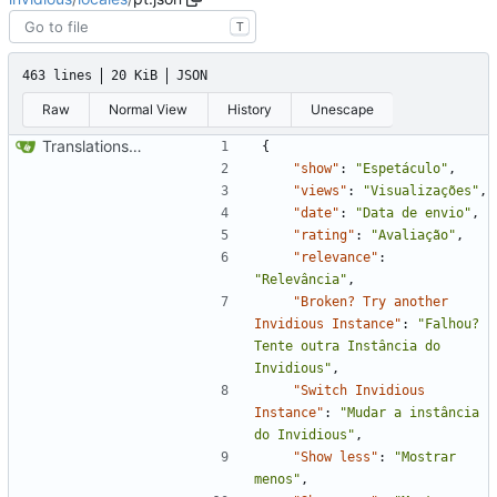
T
463 lines
20 KiB
JSON
Raw
Normal View
History
Unescape
Translations update from Weblate (
#2437
)
{
"show"
:
"Espetáculo"
,
"views"
:
"Visualizações"
,
"date"
:
"Data de envio"
,
"rating"
:
"Avaliação"
,
"relevance"
:
"Relevância"
,
"Broken? Try another 
Invidious Instance"
:
"Falhou? 
Tente outra Instância do 
Invidious"
,
"Switch Invidious 
Instance"
:
"Mudar a instância 
do Invidious"
,
"Show less"
:
"Mostrar 
menos"
,