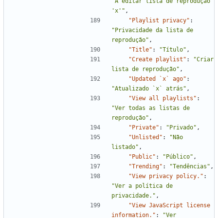
"A editar lista de reprodução 
'x'"
,
"Playlist privacy"
:
"Privacidade da lista de 
reprodução"
,
"Title"
:
"Título"
,
"Create playlist"
:
"Criar 
lista de reprodução"
,
"Updated `x` ago"
:
"Atualizado `x` atrás"
,
"View all playlists"
:
"Ver todas as listas de 
reprodução"
,
"Private"
:
"Privado"
,
"Unlisted"
:
"Não 
listado"
,
"Public"
:
"Público"
,
"Trending"
:
"Tendências"
,
"View privacy policy."
:
"Ver a política de 
privacidade."
,
"View JavaScript license 
information."
:
"Ver 