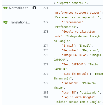
:
"Repetir sempre: "
,
Normalize translation key for preferences categories
"preferences_category_player"
:
"Preferências do reprodutor"
,
Translations update from Weblate (
#2437
)
"Preferences"
:
"Preferências"
,
"Google verification 
code"
:
"Código de verificação 
do Google"
,
"E-mail"
:
"E-mail"
,
"Register"
:
"Registar"
,
"Image CAPTCHA"
:
"Imagem 
CAPTCHA"
,
"Text CAPTCHA"
:
"Texto 
CAPTCHA"
,
"Time (h:mm:ss):"
:
"Tempo 
(h:mm:ss):"
,
"Password"
:
"Palavra-
chave"
,
"User ID"
:
"Utilizador"
,
"Log in with Google"
:
"Iniciar sessão com o Google"
,