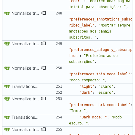
feed: "
:
"Redirecionar página 
inicial para subscrições: "
,
Normalize translation key for user prefrerences
"preferences_annotations_subsc
ribed_label"
:
"Mostrar sempre 
anotações aos canais 
subscritos: "
,
Normalize translation key for preferences categories
"preferences_category_subscrip
tion"
:
"Preferências de 
subscrições"
,
Normalize translation key for user prefrerences
"preferences_thin_mode_label"
:
"Modo compacto: "
,
Translations update from Weblate (
#2437
)
"light"
:
"claro"
,
"dark"
:
"escuro"
,
Normalize translation key for user prefrerences
"preferences_dark_mode_label"
:
"Tema: "
,
Translations update from Weblate (
#2437
)
"Dark mode: "
:
"Modo 
escuro: "
,
Normalize translation key for user prefrerences