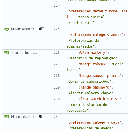
"preferences_default_home_labe
l"
:
"Página inicial 
predefinida: "
,
Normalize translation key for preferences categories
"preferences_category_admin"
:
"Preferências de 
administrador"
,
Translations update from Weblate (
#2437
)
"Watch history"
:
"Histórico de reprodução"
,
"Manage tokens"
:
"Gerir 
tokens"
,
"Manage subscriptions"
:
"Gerir as subscrições"
,
"Change password"
:
"Alterar palavra-chave"
,
"Clear watch history"
:
"Limpar histórico de 
reprodução"
,
Normalize translation key for preferences categories
"preferences_category_data"
:
"Preferências de dados"
,