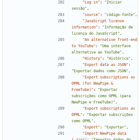
"Log in"
:
"Iniciar 
sessão"
,
"source"
:
"código-fonte"
,
"JavaScript license 
information"
:
"Informação de 
licença do JavaScript"
,
"An alternative front-end 
to YouTube"
:
"Uma interface 
alternativa ao YouTube"
,
"History"
:
"Histórico"
,
"Export data as JSON"
:
"Exportar dados como JSON"
,
"Export subscriptions as 
OPML (for NewPipe & 
FreeTube)"
:
"Exportar 
subscrições como OPML (para 
NewPipe e FreeTube)"
,
"Export subscriptions as 
OPML"
:
"Exportar subscrições 
como OPML"
,
"Export"
:
"Exportar"
,
"Import NewPipe data 
(.zip)"
:
"Importar dados do 