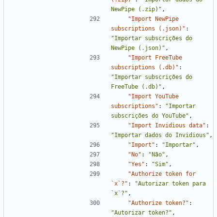
NewPipe (.zip)"
,
"Import NewPipe 
subscriptions (.json)"
:
"Importar subscrições do 
NewPipe (.json)"
,
"Import FreeTube 
subscriptions (.db)"
:
"Importar subscrições do 
FreeTube (.db)"
,
"Import YouTube 
subscriptions"
:
"Importar 
subscrições do YouTube"
,
"Import Invidious data"
:
"Importar dados do Invidious"
,
"Import"
:
"Importar"
,
"No"
:
"Não"
,
"Yes"
:
"Sim"
,
"Authorize token for 
`x`?"
:
"Autorizar token para 
`x`?"
,
"Authorize token?"
:
"Autorizar token?"
,