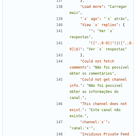
}
,
"Load more"
:
"Carregar 
mais"
,
"`x` ago"
:
"`x` atrás"
,
"View `x` replies"
:
{
""
:
"Ver `x` 
respostas"
,
"([^.,0-9]|^)1([^.,0-
9]|$)"
:
"Ver `x` respostas"
}
,
"Could not fetch 
comments"
:
"Não foi possível 
obter os comentários"
,
"Could not get channel 
info."
:
"Não foi possível 
obter as informações do 
canal."
,
"This channel does not 
exist."
:
"Este canal não 
existe."
,
"channel:`x`"
:
"canal:'x'"
,
"Invidious Private Feed 