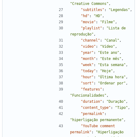
"Creative Commons"
,
"subtitles"
:
"Legendas"
,
"hd"
:
"HD"
,
"movie"
:
"Filme"
,
"playlist"
:
"Lista de 
reprodução"
,
"channel"
:
"Canal"
,
"video"
:
"Vídeo"
,
"year"
:
"Este ano"
,
"month"
:
"Este mês"
,
"week"
:
"Esta semana"
,
"today"
:
"Hoje"
,
"hour"
:
"Última hora"
,
"sort"
:
"Ordenar por"
,
"features"
:
"Funcionalidades"
,
"duration"
:
"Duração"
,
"content_type"
:
"Tipo"
,
"permalink"
:
"hiperligação permanente"
,
"YouTube comment 
permalink"
:
"Hiperligação 