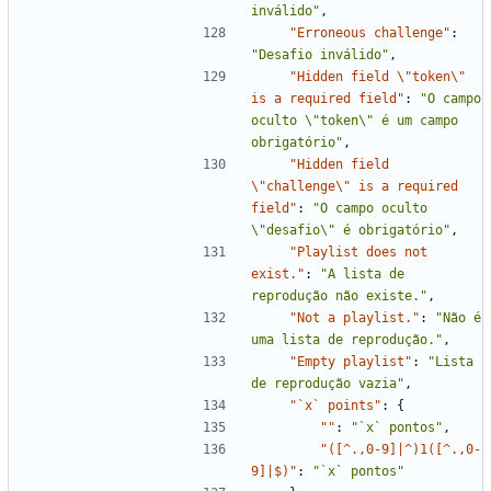
inválido"
,
"Erroneous challenge"
:
"Desafio inválido"
,
"Hidden field \"token\" 
is a required field"
:
"O campo 
oculto \"token\" é um campo 
obrigatório"
,
"Hidden field 
\"challenge\" is a required 
field"
:
"O campo oculto 
\"desafio\" é obrigatório"
,
"Playlist does not 
exist."
:
"A lista de 
reprodução não existe."
,
"Not a playlist."
:
"Não é 
uma lista de reprodução."
,
"Empty playlist"
:
"Lista 
de reprodução vazia"
,
"`x` points"
:
{
""
:
"`x` pontos"
,
"([^.,0-9]|^)1([^.,0-
9]|$)"
:
"`x` pontos"