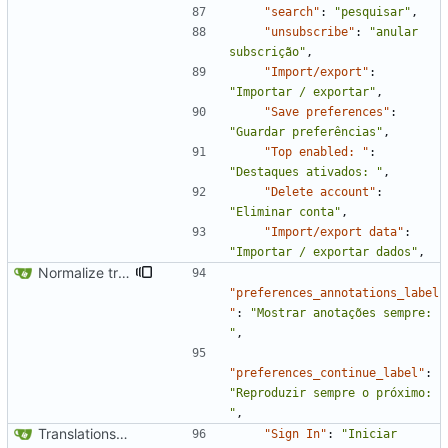
"search"
:
"pesquisar"
,
"unsubscribe"
:
"anular 
subscrição"
,
"Import/export"
:
"Importar / exportar"
,
"Save preferences"
:
"Guardar preferências"
,
"Top enabled: "
:
"Destaques ativados: "
,
"Delete account"
:
"Eliminar conta"
,
"Import/export data"
:
"Importar / exportar dados"
,
Normalize translation key for user prefrerences
"preferences_annotations_label
"
:
"Mostrar anotações sempre: 
"
,
"preferences_continue_label"
:
"Reproduzir sempre o próximo: 
"
,
Translations update from Weblate (
#2437
)
"Sign In"
:
"Iniciar 