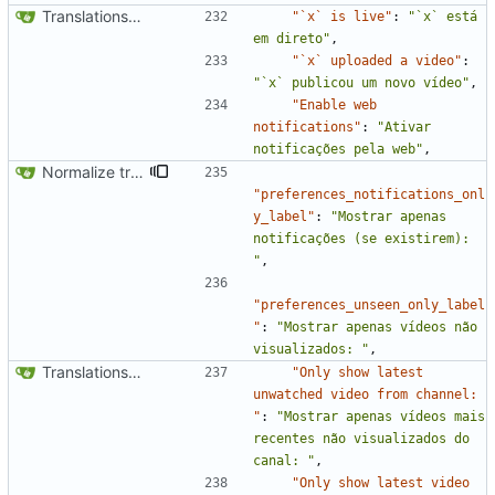
Translations update from Weblate (
#2437
)
"`x` is live"
:
"`x` está 
em direto"
,
"`x` uploaded a video"
:
"`x` publicou um novo vídeo"
,
"Enable web 
notifications"
:
"Ativar 
notificações pela web"
,
Normalize translation key for user prefrerences
"preferences_notifications_onl
y_label"
:
"Mostrar apenas 
notificações (se existirem): 
"
,
"preferences_unseen_only_label
"
:
"Mostrar apenas vídeos não 
visualizados: "
,
Translations update from Weblate (
#2437
)
"Only show latest 
unwatched video from channel: 
"
:
"Mostrar apenas vídeos mais 
recentes não visualizados do 
canal: "
,
"Only show latest video 