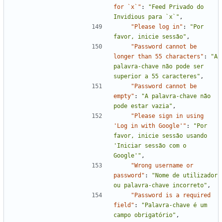
for `x`"
:
"Feed Privado do 
Invidious para `x`"
,
"Please log in"
:
"Por 
favor, inicie sessão"
,
"Password cannot be 
longer than 55 characters"
:
"A 
palavra-chave não pode ser 
superior a 55 caracteres"
,
"Password cannot be 
empty"
:
"A palavra-chave não 
pode estar vazia"
,
"Please sign in using 
'Log in with Google'"
:
"Por 
favor, inicie sessão usando 
'Iniciar sessão com o 
Google'"
,
"Wrong username or 
password"
:
"Nome de utilizador 
ou palavra-chave incorreto"
,
"Password is a required 
field"
:
"Palavra-chave é um 
campo obrigatório"
,