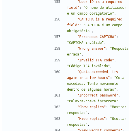
"User ID is a required 
field"
:
"O nome de utilizador 
é um campo obrigatório"
,
"CAPTCHA is a required 
field"
:
"CAPTCHA é um campo 
obrigatório"
,
"Erroneous CAPTCHA"
:
"CAPTCHA inválido"
,
"Wrong answer"
:
"Resposta 
errada"
,
"Invalid TFA code"
:
"Código TFA inválido"
,
"Quota exceeded, try 
again in a few hours"
:
"Cota 
excedida. Tente novamente 
dentro de algumas horas"
,
"Incorrect password"
:
"Palavra-chave incorreta"
,
"Show replies"
:
"Mostrar 
respostas"
,
"Hide replies"
:
"Ocultar 
respostas"
,
"View Reddit comments"
: