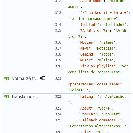
"Audio mode"
:
"Modo de 
áudio"
,
"`x` marked it with a ❤"
:
"`x` foi marcado como ❤"
,
"(edited)"
:
"(editado)"
,
"%A %B %-d, %Y"
:
"%A %B 
%-d, %Y"
,
"Movies"
:
"Filmes"
,
"News"
:
"Notícias"
,
"Gaming"
:
"Jogos"
,
"Music"
:
"Música"
,
"View as playlist"
:
"Ver 
como lista de reprodução"
,
Normalize translation key for user prefrerences
"preferences_locale_label"
:
"Idioma: "
,
Translations update from Weblate (
#2437
)
"Rating: "
:
"Avaliação: 
"
,
"About"
:
"Sobre"
,
"Popular"
:
"Popular"
,
"Fallback comments: "
:
"Comentários alternativos: "
,
"Zulu"
:
"Zulu"
,