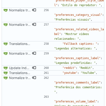
"preferences_player_style_labe
l"
:
"Estilo do reprodutor: "
,
Normalize translation key for preferences categories
"preferences_category_visual"
:
"Preferências visuais"
,
Normalize translation key for user prefrerences
"preferences_related_videos_la
bel"
:
"Mostrar vídeos 
relacionados: "
,
Translations update from Weblate (
#2437
)
"Fallback captions: "
:
"Legendas alternativas: "
,
Normalize translation key for user prefrerences
"preferences_captions_label"
:
"Legendas predefinidas: "
,
Update Indonesian translation
"reddit"
:
"Reddit"
,
Translations update from Weblate (
#2437
)
"youtube"
:
"YouTube"
,
Normalize translation key for user prefrerences
"preferences_comments_label"
:
"Preferência dos comentários: 
"
,
"preferences_volume_label"
: