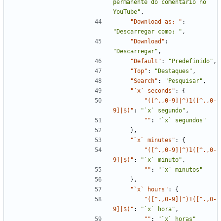
permanente do comentário no 
YouTube"
,
"Download as: "
:
"Descarregar como: "
,
"Download"
:
"Descarregar"
,
"Default"
:
"Predefinido"
,
"Top"
:
"Destaques"
,
"Search"
:
"Pesquisar"
,
"`x` seconds"
:
{
"([^.,0-9]|^)1([^.,0-
9]|$)"
:
"`x` segundo"
,
""
:
"`x` segundos"
}
,
"`x` minutes"
:
{
"([^.,0-9]|^)1([^.,0-
9]|$)"
:
"`x` minuto"
,
""
:
"`x` minutos"
}
,
"`x` hours"
:
{
"([^.,0-9]|^)1([^.,0-
9]|$)"
:
"`x` hora"
,
""
:
"`x` horas"