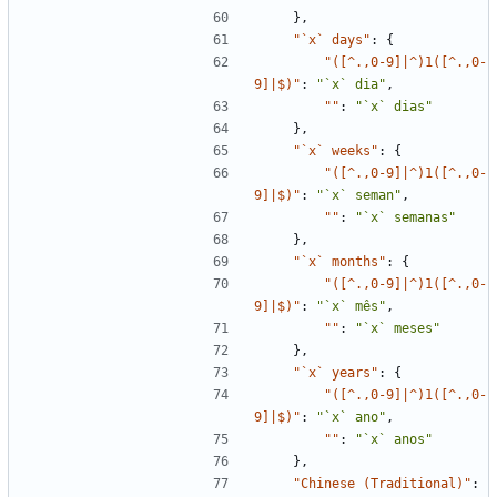
}
,
"`x` days"
:
{
"([^.,0-9]|^)1([^.,0-
9]|$)"
:
"`x` dia"
,
""
:
"`x` dias"
}
,
"`x` weeks"
:
{
"([^.,0-9]|^)1([^.,0-
9]|$)"
:
"`x` seman"
,
""
:
"`x` semanas"
}
,
"`x` months"
:
{
"([^.,0-9]|^)1([^.,0-
9]|$)"
:
"`x` mês"
,
""
:
"`x` meses"
}
,
"`x` years"
:
{
"([^.,0-9]|^)1([^.,0-
9]|$)"
:
"`x` ano"
,
""
:
"`x` anos"
}
,
"Chinese (Traditional)"
: