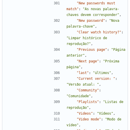
"New passwords must 
match"
:
"As novas palavra-
chaves devem corresponder"
,
"New password"
:
"Nova 
palavra-chave"
,
"Clear watch history?"
:
"Limpar histórico de 
reprodução?"
,
"Previous page"
:
"Página 
anterior"
,
"Next page"
:
"Próxima 
página"
,
"last"
:
"últimos"
,
"Current version: "
:
"Versão atual: "
,
"Community"
:
"Comunidade"
,
"Playlists"
:
"Listas de 
reprodução"
,
"Videos"
:
"Vídeos"
,
"Video mode"
:
"Modo de 
vídeo"
,