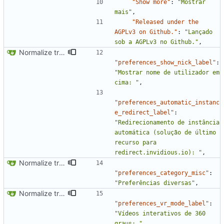
"Show more"
:
"Mostrar 
mais"
,
"Released under the 
AGPLv3 on Github."
:
"Lançado 
sob a AGPLv3 no Github."
,
Normalize translation key for user prefrerences
"preferences_show_nick_label"
:
"Mostrar nome de utilizador em 
cima: "
,
"preferences_automatic_instanc
e_redirect_label"
:
"Redirecionamento de instância 
automática (solução de último 
recurso para 
redirect.invidious.io): "
,
Normalize translation key for preferences categories
"preferences_category_misc"
:
"Preferências diversas"
,
Normalize translation key for user prefrerences
"preferences_vr_mode_label"
:
"Vídeos interativos de 360 
graus: "
,