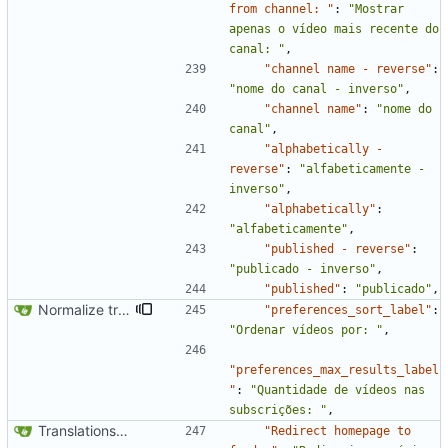
from channel: "
:
"Mostrar 
apenas o vídeo mais recente do 
canal: "
,
"channel name - reverse"
:
"nome do canal - inverso"
,
"channel name"
:
"nome do 
canal"
,
"alphabetically - 
reverse"
:
"alfabeticamente - 
inverso"
,
"alphabetically"
:
"alfabeticamente"
,
"published - reverse"
:
"publicado - inverso"
,
"published"
:
"publicado"
,
Normalize translation key for user prefrerences
"preferences_sort_label"
:
"Ordenar vídeos por: "
,
"preferences_max_results_label
"
:
"Quantidade de vídeos nas 
subscrições: "
,
Translations update from Weblate (
#2437
)
"Redirect homepage to 