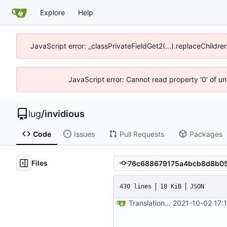
Explore
Help
JavaScript error: _classPrivateFieldGet2(...).replaceChildre
JavaScript error: Cannot read property '0' of un
lug
/
invidious
Code
Issues
Pull Requests
Packages
Files
430 lines
18 KiB
JSON
Translations update from Weblate (
2021-10-02 17: