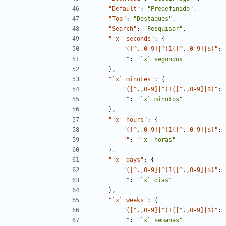
"Default"
:
"Predefinido"
,
"Top"
:
"Destaques"
,
"Search"
:
"Pesquisar"
,
"`x` seconds"
:
{
"([^.,0-9]|^)1([^.,0-9]|$)"
:
""
:
"`x` segundos"
}
,
"`x` minutes"
:
{
"([^.,0-9]|^)1([^.,0-9]|$)"
:
""
:
"`x` minutos"
}
,
"`x` hours"
:
{
"([^.,0-9]|^)1([^.,0-9]|$)"
:
""
:
"`x` horas"
}
,
"`x` days"
:
{
"([^.,0-9]|^)1([^.,0-9]|$)"
:
""
:
"`x` dias"
}
,
"`x` weeks"
:
{
"([^.,0-9]|^)1([^.,0-9]|$)"
:
""
:
"`x` semanas"