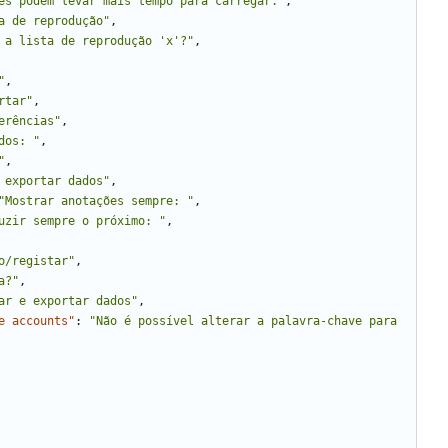
es podem levar mais tempo para carregar."
,
a de reprodução"
,
 a lista de reprodução 'x'?"
,
"
,
rtar"
,
erências"
,
dos: "
,
"
,
 exportar dados"
,
"Mostrar anotações sempre: "
,
uzir sempre o próximo: "
,
o/registar"
,
a?"
,
ar e exportar dados"
,
e accounts"
:
"Não é possível alterar a palavra-chave para 