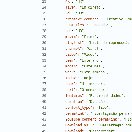
"4k"
:
"4K"
,
"live"
:
"Em direto"
,
"3d"
:
"3D"
,
"creative_commons"
:
"Creative Com
"subtitles"
:
"Legendas"
,
"hd"
:
"HD"
,
"movie"
:
"Filme"
,
"playlist"
:
"Lista de reprodução"
"channel"
:
"Canal"
,
"video"
:
"Vídeo"
,
"year"
:
"Este ano"
,
"month"
:
"Este mês"
,
"week"
:
"Esta semana"
,
"today"
:
"Hoje"
,
"hour"
:
"Última hora"
,
"sort"
:
"Ordenar por"
,
"features"
:
"Funcionalidades"
,
"duration"
:
"Duração"
,
"content_type"
:
"Tipo"
,
"permalink"
:
"hiperligação perman
"YouTube comment permalink"
:
"Hip
"Download as: "
:
"Descarregar com
"Download"
:
"Descarregar"
,