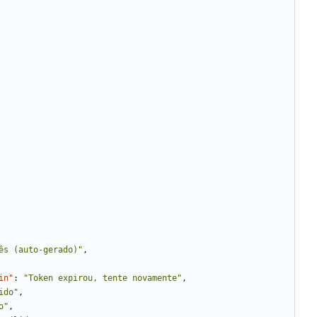
ês (auto-gerado)"
,
in"
:
"Token expirou, tente novamente"
,
ido"
,
o"
,