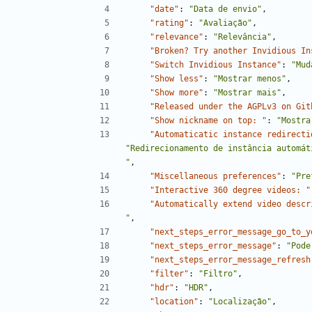
"date"
:
"Data de envio"
,
"rating"
:
"Avaliação"
,
"relevance"
:
"Relevância"
,
"Broken? Try another Invidious In
"Switch Invidious Instance"
:
"Mud
"Show less"
:
"Mostrar menos"
,
"Show more"
:
"Mostrar mais"
,
"Released under the AGPLv3 on Git
"Show nickname on top: "
:
"Mostra
"Automaticatic instance redirecti
"Redirecionamento de instância automát
"
,
"Miscellaneous preferences"
:
"Pre
"Interactive 360 degree videos: "
"Automatically extend video descr
"
,
"next_steps_error_message_go_to_y
"next_steps_error_message"
:
"Pode
"next_steps_error_message_refresh
"filter"
:
"Filtro"
,
"hdr"
:
"HDR"
,
"location"
:
"Localização"
,