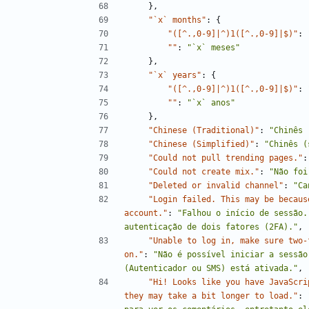
}
,
"`x` months"
:
{
"([^.,0-9]|^)1([^.,0-9]|$)"
:
""
:
"`x` meses"
}
,
"`x` years"
:
{
"([^.,0-9]|^)1([^.,0-9]|$)"
:
""
:
"`x` anos"
}
,
"Chinese (Traditional)"
:
"Chinês 
"Chinese (Simplified)"
:
"Chinês (
"Could not pull trending pages."
:
"Could not create mix."
:
"Não foi
"Deleted or invalid channel"
:
"Ca
"Login failed. This may be becaus
account."
:
"Falhou o início de sessão.
autenticação de dois fatores (2FA)."
,
"Unable to log in, make sure two-
on."
:
"Não é possível iniciar a sessão
(Autenticador ou SMS) está ativada."
,
"Hi! Looks like you have JavaScri
they may take a bit longer to load."
: