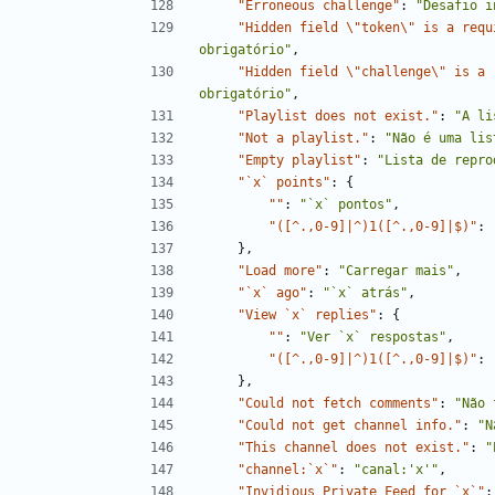
"Erroneous challenge"
:
"Desafio i
"Hidden field \"token\" is a requ
obrigatório"
,
"Hidden field \"challenge\" is a 
obrigatório"
,
"Playlist does not exist."
:
"A li
"Not a playlist."
:
"Não é uma lis
"Empty playlist"
:
"Lista de repro
"`x` points"
:
{
""
:
"`x` pontos"
,
"([^.,0-9]|^)1([^.,0-9]|$)"
:
}
,
"Load more"
:
"Carregar mais"
,
"`x` ago"
:
"`x` atrás"
,
"View `x` replies"
:
{
""
:
"Ver `x` respostas"
,
"([^.,0-9]|^)1([^.,0-9]|$)"
:
}
,
"Could not fetch comments"
:
"Não 
"Could not get channel info."
:
"N
"This channel does not exist."
:
"
"channel:`x`"
:
"canal:'x'"
,
"Invidious Private Feed for `x`"
: