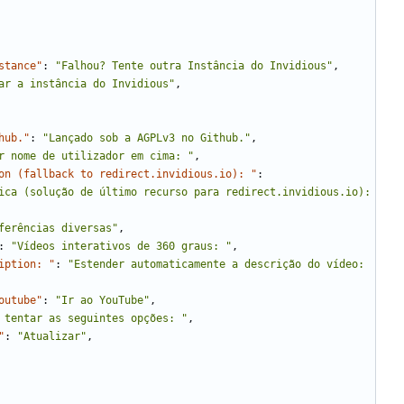
stance"
:
"Falhou? Tente outra Instância do Invidious"
,
ar a instância do Invidious"
,
hub."
:
"Lançado sob a AGPLv3 no Github."
,
r nome de utilizador em cima: "
,
on (fallback to redirect.invidious.io): "
:
ica (solução de último recurso para redirect.invidious.io): 
ferências diversas"
,
:
"Vídeos interativos de 360 graus: "
,
iption: "
:
"Estender automaticamente a descrição do vídeo: 
outube"
:
"Ir ao YouTube"
,
 tentar as seguintes opções: "
,
"
:
"Atualizar"
,