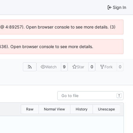
Sign In
.js @ 4:89257). Open browser console to see more details. (3)
00636). Open browser console to see more details.
9
0
0
Watch
Star
Fork
T
Raw
Normal View
History
Unescape