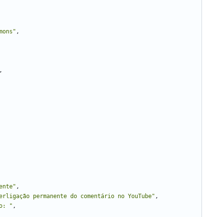
mons"
,
,
ente"
,
erligação permanente do comentário no YouTube"
,
o: "
,