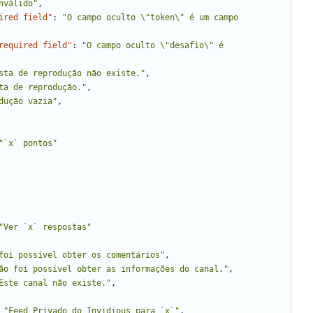
nválido"
,
ired field"
:
"O campo oculto \"token\" é um campo 
required field"
:
"O campo oculto \"desafio\" é 
sta de reprodução não existe."
,
ta de reprodução."
,
dução vazia"
,
"`x` pontos"
"Ver `x` respostas"
foi possível obter os comentários"
,
ão foi possível obter as informações do canal."
,
Este canal não existe."
,
"Feed Privado do Invidious para `x`"
,