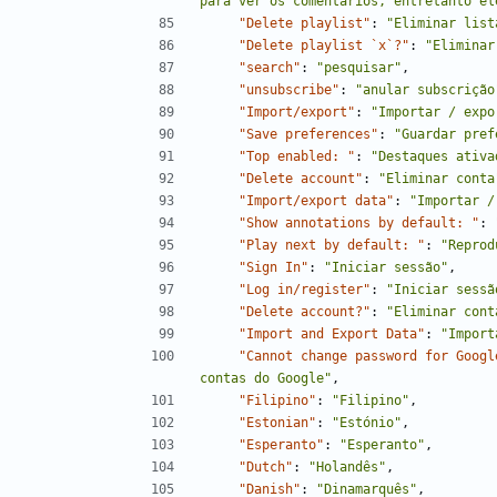
para ver os comentários, entretanto el
"Delete playlist"
:
"Eliminar list
"Delete playlist `x`?"
:
"Eliminar
"search"
:
"pesquisar"
,
"unsubscribe"
:
"anular subscrição
"Import/export"
:
"Importar / expo
"Save preferences"
:
"Guardar pref
"Top enabled: "
:
"Destaques ativa
"Delete account"
:
"Eliminar conta
"Import/export data"
:
"Importar /
"Show annotations by default: "
:
"Play next by default: "
:
"Reprod
"Sign In"
:
"Iniciar sessão"
,
"Log in/register"
:
"Iniciar sessã
"Delete account?"
:
"Eliminar cont
"Import and Export Data"
:
"Import
"Cannot change password for Googl
contas do Google"
,
"Filipino"
:
"Filipino"
,
"Estonian"
:
"Estónio"
,
"Esperanto"
:
"Esperanto"
,
"Dutch"
:
"Holandês"
,
"Danish"
:
"Dinamarquês"
,