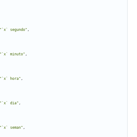
"`x` segundo"
,
"`x` minuto"
,
"`x` hora"
,
"`x` dia"
,
"`x` seman"
,