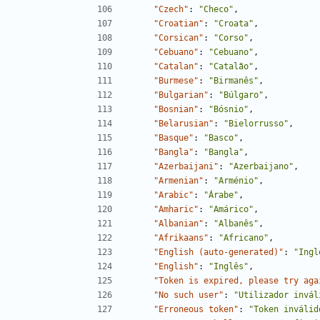
"Czech"
:
"Checo"
,
"Croatian"
:
"Croata"
,
"Corsican"
:
"Corso"
,
"Cebuano"
:
"Cebuano"
,
"Catalan"
:
"Catalão"
,
"Burmese"
:
"Birmanês"
,
"Bulgarian"
:
"Búlgaro"
,
"Bosnian"
:
"Bósnio"
,
"Belarusian"
:
"Bielorrusso"
,
"Basque"
:
"Basco"
,
"Bangla"
:
"Bangla"
,
"Azerbaijani"
:
"Azerbaijano"
,
"Armenian"
:
"Arménio"
,
"Arabic"
:
"Árabe"
,
"Amharic"
:
"Amárico"
,
"Albanian"
:
"Albanês"
,
"Afrikaans"
:
"Africano"
,
"English (auto-generated)"
:
"Ingl
"English"
:
"Inglês"
,
"Token is expired, please try aga
"No such user"
:
"Utilizador invál
"Erroneous token"
:
"Token inválid