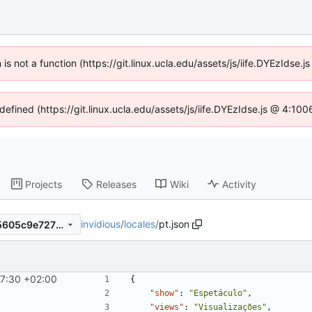
n is not a function (https://git.linux.ucla.edu/assets/js/iife.DYEzIdse
defined (https://git.linux.ucla.edu/assets/js/iife.DYEzIdse.js @ 4:1
Projects
Releases
Wiki
Activity
invidious
/
locales
/
pt.json
76c688679175a4bcb8d8b05605c9e72752a6fbe1
17:30 +02:00
#2437
)
{
"show"
:
"Espetáculo"
,
"views"
:
"Visualizações"
,