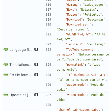
"Gaming"
:
"Videojuegos"
,
"News"
:
"Noticias"
,
"Movies"
:
"Películas"
,
"Download"
:
"Descargar"
,
"Download as: "
:
"Descargar como: "
,
"%A %B %-d, %Y"
:
"%A %B 
%-d, %Y"
,
"(edited)"
:
"(editado)"
,
Language fixes (
#366
)
"YouTube comment 
permalink"
:
"Enlace permanente 
de YouTube del comentario"
,
Translations update from Weblate (
#2557
)
"permalink"
:
"enlace 
permanente"
,
Fix file formatting for locales
"`x` marked it with a ❤"
:
"`x` lo ha marcado con un ❤"
,
"Audio mode"
:
"Modo de 
audio"
,
Update es.json
"Video mode"
:
"Modo de 
video"
,
"channel_tab_videos_label"
: