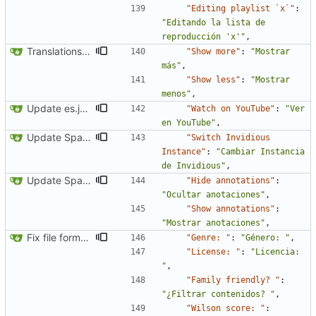
"Editing playlist `x`"
:
"Editando la lista de 
reproducción 'x'"
,
Translations update from Weblate (
#2068
)
"Show more"
:
"Mostrar 
más"
,
"Show less"
:
"Mostrar 
menos"
,
Update es.json
"Watch on YouTube"
:
"Ver 
en YouTube"
,
Update Spanish translation
"Switch Invidious 
Instance"
:
"Cambiar Instancia 
de Invidious"
,
Update Spanish translation
"Hide annotations"
:
"Ocultar anotaciones"
,
"Show annotations"
:
"Mostrar anotaciones"
,
Fix file formatting for locales
"Genre: "
:
"Género: "
,
"License: "
:
"Licencia: 
"
,
"Family friendly? "
:
"¿Filtrar contenidos? "
,
"Wilson score: "
: