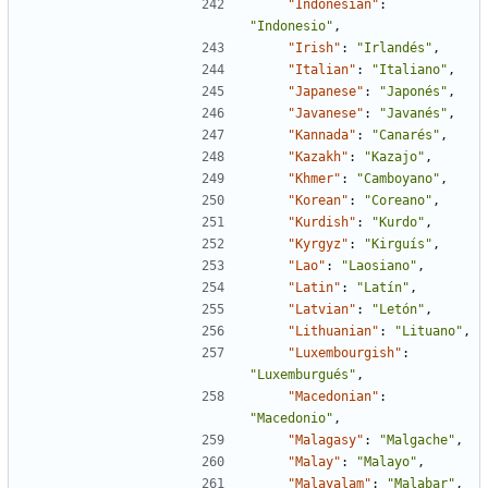
"Indonesian"
:
"Indonesio"
,
"Irish"
:
"Irlandés"
,
"Italian"
:
"Italiano"
,
"Japanese"
:
"Japonés"
,
"Javanese"
:
"Javanés"
,
"Kannada"
:
"Canarés"
,
"Kazakh"
:
"Kazajo"
,
"Khmer"
:
"Camboyano"
,
"Korean"
:
"Coreano"
,
"Kurdish"
:
"Kurdo"
,
"Kyrgyz"
:
"Kirguís"
,
"Lao"
:
"Laosiano"
,
"Latin"
:
"Latín"
,
"Latvian"
:
"Letón"
,
"Lithuanian"
:
"Lituano"
,
"Luxembourgish"
:
"Luxemburgués"
,
"Macedonian"
:
"Macedonio"
,
"Malagasy"
:
"Malgache"
,
"Malay"
:
"Malayo"
,
"Malayalam"
:
"Malabar"
,