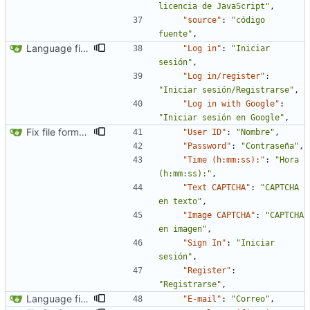
licencia de JavaScript"
,
"source"
:
"código 
fuente"
,
Language fixes (
#366
)
"Log in"
:
"Iniciar 
sesión"
,
"Log in/register"
:
"Iniciar sesión/Registrarse"
,
"Log in with Google"
:
"Iniciar sesión en Google"
,
Fix file formatting for locales
"User ID"
:
"Nombre"
,
"Password"
:
"Contraseña"
,
"Time (h:mm:ss):"
:
"Hora 
(h:mm:ss):"
,
"Text CAPTCHA"
:
"CAPTCHA 
en texto"
,
"Image CAPTCHA"
:
"CAPTCHA 
en imagen"
,
"Sign In"
:
"Iniciar 
sesión"
,
"Register"
:
"Registrarse"
,
Language fixes (
#366
)
"E-mail"
:
"Correo"
,