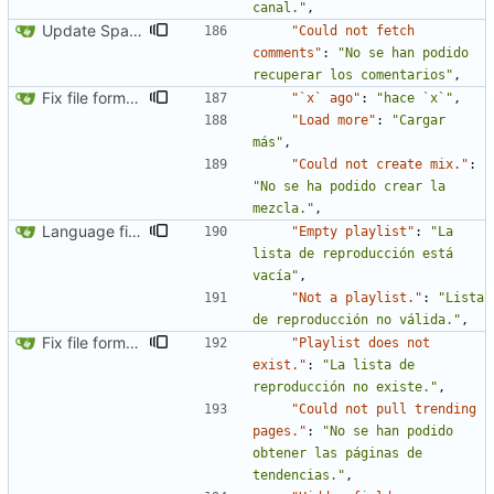
canal."
,
Update Spanish translation
"Could not fetch 
comments"
:
"No se han podido 
recuperar los comentarios"
,
Fix file formatting for locales
"`x` ago"
:
"hace `x`"
,
"Load more"
:
"Cargar 
más"
,
"Could not create mix."
:
"No se ha podido crear la 
mezcla."
,
Language fixes (
#366
)
"Empty playlist"
:
"La 
lista de reproducción está 
vacía"
,
"Not a playlist."
:
"Lista 
de reproducción no válida."
,
Fix file formatting for locales
"Playlist does not 
exist."
:
"La lista de 
reproducción no existe."
,
"Could not pull trending 
pages."
:
"No se han podido 
obtener las páginas de 
tendencias."
,