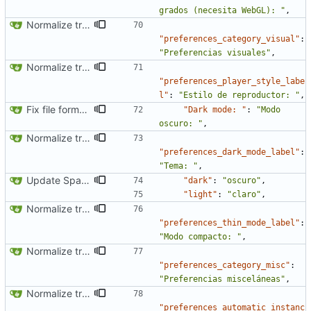
grados (necesita WebGL): "
,
Normalize translation key for preferences categories
"preferences_category_visual"
:
"Preferencias visuales"
,
Normalize translation key for user prefrerences
"preferences_player_style_labe
l"
:
"Estilo de reproductor: "
,
Fix file formatting for locales
"Dark mode: "
:
"Modo 
oscuro: "
,
Normalize translation key for user prefrerences
"preferences_dark_mode_label"
:
"Tema: "
,
Update Spanish translation
"dark"
:
"oscuro"
,
"light"
:
"claro"
,
Normalize translation key for user prefrerences
"preferences_thin_mode_label"
:
"Modo compacto: "
,
Normalize translation key for preferences categories
"preferences_category_misc"
:
"Preferencias misceláneas"
,
Normalize translation key for user prefrerences
"preferences_automatic_instanc