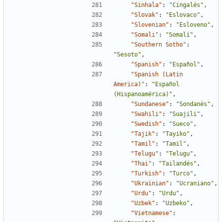
"Sinhala"
:
"Cingalés"
,
"Slovak"
:
"Eslovaco"
,
"Slovenian"
:
"Esloveno"
,
"Somali"
:
"Somalí"
,
"Southern Sotho"
:
"Sesoto"
,
"Spanish"
:
"Español"
,
"Spanish (Latin 
America)"
:
"Español 
(Hispanoamérica)"
,
"Sundanese"
:
"Sondanés"
,
"Swahili"
:
"Suajili"
,
"Swedish"
:
"Sueco"
,
"Tajik"
:
"Tayiko"
,
"Tamil"
:
"Tamil"
,
"Telugu"
:
"Telugu"
,
"Thai"
:
"Tailandés"
,
"Turkish"
:
"Turco"
,
"Ukrainian"
:
"Ucraniano"
,
"Urdu"
:
"Urdu"
,
"Uzbek"
:
"Uzbeko"
,
"Vietnamese"
: