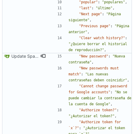
"popular"
:
"populares"
,
"last"
:
"último"
,
"Next page"
:
"Página 
siguiente"
,
"Previous page"
:
"Página 
anterior"
,
"Clear watch history?"
:
"¿Quiere borrar el historial 
de reproducción?"
,
Update Spanish translation
"New password"
:
"Nueva 
contraseña"
,
"New passwords must 
match"
:
"Las nuevas 
contraseñas deben coincidir"
,
"Cannot change password 
for Google accounts"
:
"No se 
puede cambiar la contraseña de 
la cuenta de Google"
,
"Authorize token?"
:
"¿Autorizar el token?"
,
"Authorize token for 
`x`?"
:
"¿Autorizar el token 