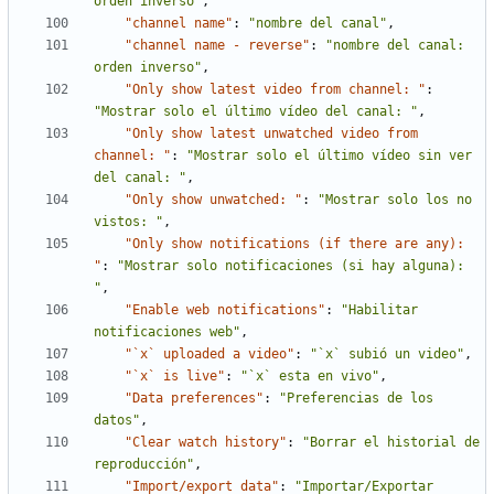
orden inverso"
,
"channel name"
:
"nombre del canal"
,
"channel name - reverse"
:
"nombre del canal: 
orden inverso"
,
"Only show latest video from channel: "
:
"Mostrar solo el último vídeo del canal: "
,
"Only show latest unwatched video from 
channel: "
:
"Mostrar solo el último vídeo sin ver 
del canal: "
,
"Only show unwatched: "
:
"Mostrar solo los no 
vistos: "
,
"Only show notifications (if there are any): 
"
:
"Mostrar solo notificaciones (si hay alguna): 
"
,
"Enable web notifications"
:
"Habilitar 
notificaciones web"
,
"`x` uploaded a video"
:
"`x` subió un video"
,
"`x` is live"
:
"`x` esta en vivo"
,
"Data preferences"
:
"Preferencias de los 
datos"
,
"Clear watch history"
:
"Borrar el historial de 
reproducción"
,
"Import/export data"
:
"Importar/Exportar 