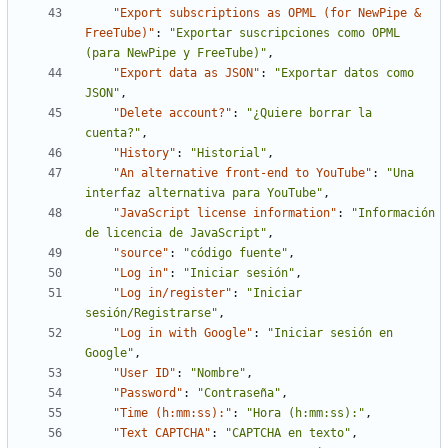
"Export subscriptions as OPML (for NewPipe & 
FreeTube)"
:
"Exportar suscripciones como OPML 
(para NewPipe y FreeTube)"
,
"Export data as JSON"
:
"Exportar datos como 
JSON"
,
"Delete account?"
:
"¿Quiere borrar la 
cuenta?"
,
"History"
:
"Historial"
,
"An alternative front-end to YouTube"
:
"Una 
interfaz alternativa para YouTube"
,
"JavaScript license information"
:
"Información 
de licencia de JavaScript"
,
"source"
:
"código fuente"
,
"Log in"
:
"Iniciar sesión"
,
"Log in/register"
:
"Iniciar 
sesión/Registrarse"
,
"Log in with Google"
:
"Iniciar sesión en 
Google"
,
"User ID"
:
"Nombre"
,
"Password"
:
"Contraseña"
,
"Time (h:mm:ss):"
:
"Hora (h:mm:ss):"
,
"Text CAPTCHA"
:
"CAPTCHA en texto"
,