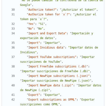
"No se puede cambiar la contraseña de la cuenta de 
Google"
,
"Authorize token?"
:
"¿Autorizar el token?"
,
"Authorize token for `x`?"
:
"¿Autorizar el 
token para `x`?"
,
"Yes"
:
"Sí"
,
"No"
:
"No"
,
"Import and Export Data"
:
"Importación y 
exportación de datos"
,
"Import"
:
"Importar"
,
"Import Invidious data"
:
"Importar datos de 
Invidious"
,
"Import YouTube subscriptions"
:
"Importar 
suscripciones de YouTube"
,
"Import FreeTube subscriptions (.db)"
:
"Importar suscripciones de FreeTube (.db)"
,
"Import NewPipe subscriptions (.json)"
:
"Importar suscripciones de NewPipe (.json)"
,
"Import NewPipe data (.zip)"
:
"Importar datos 
de NewPipe (.zip)"
,
"Export"
:
"Exportar"
,
"Export subscriptions as OPML"
:
"Exportar 
suscripciones como OPML"
,