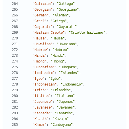
"Galician"
:
"Gallego"
,
"Georgian"
:
"Georgiano"
,
"German"
:
"Alemán"
,
"Greek"
:
"Griego"
,
"Gujarati"
:
"Guyaratí"
,
"Haitian Creole"
:
"Criollo haitiano"
,
"Hausa"
:
"Hausa"
,
"Hawaiian"
:
"Hawaiano"
,
"Hebrew"
:
"Hebreo"
,
"Hindi"
:
"Hindi"
,
"Hmong"
:
"Hmong"
,
"Hungarian"
:
"Húngaro"
,
"Icelandic"
:
"Islandés"
,
"Igbo"
:
"Igbo"
,
"Indonesian"
:
"Indonesio"
,
"Irish"
:
"Irlandés"
,
"Italian"
:
"Italiano"
,
"Japanese"
:
"Japonés"
,
"Javanese"
:
"Javanés"
,
"Kannada"
:
"Canarés"
,
"Kazakh"
:
"Kazajo"
,
"Khmer"
:
"Camboyano"
,