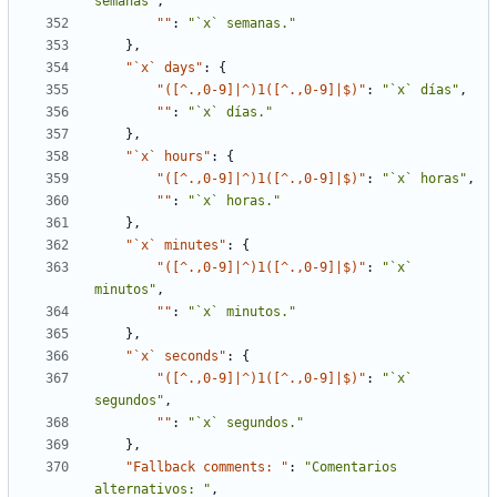
semanas"
,
""
:
"`x` semanas."
}
,
"`x` days"
:
{
"([^.,0-9]|^)1([^.,0-9]|$)"
:
"`x` días"
,
""
:
"`x` días."
}
,
"`x` hours"
:
{
"([^.,0-9]|^)1([^.,0-9]|$)"
:
"`x` horas"
,
""
:
"`x` horas."
}
,
"`x` minutes"
:
{
"([^.,0-9]|^)1([^.,0-9]|$)"
:
"`x` 
minutos"
,
""
:
"`x` minutos."
}
,
"`x` seconds"
:
{
"([^.,0-9]|^)1([^.,0-9]|$)"
:
"`x` 
segundos"
,
""
:
"`x` segundos."
}
,
"Fallback comments: "
:
"Comentarios 
alternativos: "
,