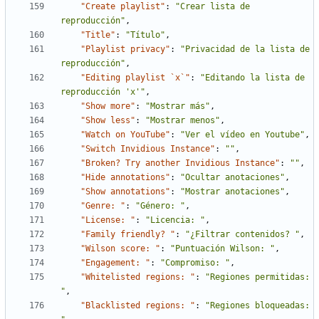
"Create playlist"
:
"Crear lista de 
reproducción"
,
"Title"
:
"Título"
,
"Playlist privacy"
:
"Privacidad de la lista de 
reproducción"
,
"Editing playlist `x`"
:
"Editando la lista de 
reproducción 'x'"
,
"Show more"
:
"Mostrar más"
,
"Show less"
:
"Mostrar menos"
,
"Watch on YouTube"
:
"Ver el vídeo en Youtube"
,
"Switch Invidious Instance"
:
""
,
"Broken? Try another Invidious Instance"
:
""
,
"Hide annotations"
:
"Ocultar anotaciones"
,
"Show annotations"
:
"Mostrar anotaciones"
,
"Genre: "
:
"Género: "
,
"License: "
:
"Licencia: "
,
"Family friendly? "
:
"¿Filtrar contenidos? "
,
"Wilson score: "
:
"Puntuación Wilson: "
,
"Engagement: "
:
"Compromiso: "
,
"Whitelisted regions: "
:
"Regiones permitidas: 
"
,
"Blacklisted regions: "
:
"Regiones bloqueadas: 