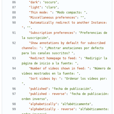
"dark"
:
"oscuro"
,
"light"
:
"claro"
,
"Thin mode: "
:
"Modo compacto: "
,
"Miscellaneous preferences"
:
""
,
"Automatically redirect to another Instance: 
"
:
""
,
"Subscription preferences"
:
"Preferencias de 
la suscripción"
,
"Show annotations by default for subscribed 
channels: "
:
"¿Mostrar anotaciones por defecto 
para los canales suscritos? "
,
"Redirect homepage to feed: "
:
"Redirigir la 
página de inicio a la fuente: "
,
"Number of videos shown in feed: "
:
"Número de 
vídeos mostrados en la fuente: "
,
"Sort videos by: "
:
"Ordenar los vídeos por: 
"
,
"published"
:
"fecha de publicación"
,
"published - reverse"
:
"fecha de publicación: 
orden inverso"
,
"alphabetically"
:
"alfabéticamente"
,
"alphabetically - reverse"
:
"alfabéticamente: 