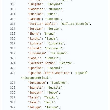
"Punjabi"
:
"Panyabí"
,
"Romanian"
:
"Rumano"
,
"Russian"
:
"Ruso"
,
"Samoan"
:
"Samoano"
,
"Scottish Gaelic"
:
"Gaélico escocés"
,
"Serbian"
:
"Serbio"
,
"Shona"
:
"Shona"
,
"Sindhi"
:
"Sindi"
,
"Sinhala"
:
"Cingalés"
,
"Slovak"
:
"Eslovaco"
,
"Slovenian"
:
"Esloveno"
,
"Somali"
:
"Somalí"
,
"Southern Sotho"
:
"Sesoto"
,
"Spanish"
:
"Español"
,
"Spanish (Latin America)"
:
"Español 
(Hispanoamérica)"
,
"Sundanese"
:
"Sondanés"
,
"Swahili"
:
"Suajili"
,
"Swedish"
:
"Sueco"
,
"Tajik"
:
"Tayiko"
,
"Tamil"
:
"Tamil"
,
"Telugu"
:
"Telugu"
,