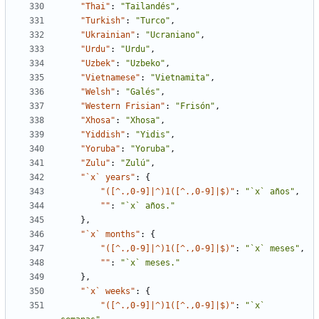
"Thai"
:
"Tailandés"
,
"Turkish"
:
"Turco"
,
"Ukrainian"
:
"Ucraniano"
,
"Urdu"
:
"Urdu"
,
"Uzbek"
:
"Uzbeko"
,
"Vietnamese"
:
"Vietnamita"
,
"Welsh"
:
"Galés"
,
"Western Frisian"
:
"Frisón"
,
"Xhosa"
:
"Xhosa"
,
"Yiddish"
:
"Yidis"
,
"Yoruba"
:
"Yoruba"
,
"Zulu"
:
"Zulú"
,
"`x` years"
:
{
"([^.,0-9]|^)1([^.,0-9]|$)"
:
"`x` años"
,
""
:
"`x` años."
}
,
"`x` months"
:
{
"([^.,0-9]|^)1([^.,0-9]|$)"
:
"`x` meses"
,
""
:
"`x` meses."
}
,
"`x` weeks"
:
{
"([^.,0-9]|^)1([^.,0-9]|$)"
:
"`x` 