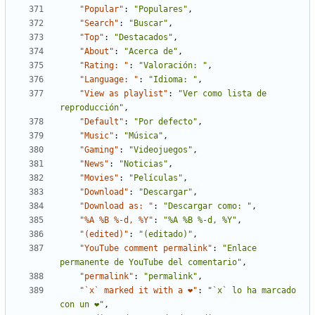
"Popular"
:
"Populares"
,
"Search"
:
"Buscar"
,
"Top"
:
"Destacados"
,
"About"
:
"Acerca de"
,
"Rating: "
:
"Valoración: "
,
"Language: "
:
"Idioma: "
,
"View as playlist"
:
"Ver como lista de 
reproducción"
,
"Default"
:
"Por defecto"
,
"Music"
:
"Música"
,
"Gaming"
:
"Videojuegos"
,
"News"
:
"Noticias"
,
"Movies"
:
"Películas"
,
"Download"
:
"Descargar"
,
"Download as: "
:
"Descargar como: "
,
"%A %B %-d, %Y"
:
"%A %B %-d, %Y"
,
"(edited)"
:
"(editado)"
,
"YouTube comment permalink"
:
"Enlace 
permanente de YouTube del comentario"
,
"permalink"
:
"permalink"
,
"`x` marked it with a ❤"
:
"`x` lo ha marcado 
con un ❤"
,