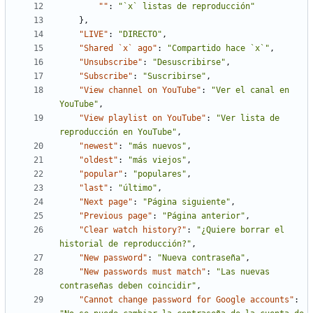
""
:
"`x` listas de reproducción"
}
,
"LIVE"
:
"DIRECTO"
,
"Shared `x` ago"
:
"Compartido hace `x`"
,
"Unsubscribe"
:
"Desuscribirse"
,
"Subscribe"
:
"Suscribirse"
,
"View channel on YouTube"
:
"Ver el canal en 
YouTube"
,
"View playlist on YouTube"
:
"Ver lista de 
reproducción en YouTube"
,
"newest"
:
"más nuevos"
,
"oldest"
:
"más viejos"
,
"popular"
:
"populares"
,
"last"
:
"último"
,
"Next page"
:
"Página siguiente"
,
"Previous page"
:
"Página anterior"
,
"Clear watch history?"
:
"¿Quiere borrar el 
historial de reproducción?"
,
"New password"
:
"Nueva contraseña"
,
"New passwords must match"
:
"Las nuevas 
contraseñas deben coincidir"
,
"Cannot change password for Google accounts"
: