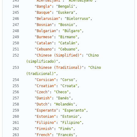
"Azerbaijani"
:
"Azerbaiyano"
,
"Bangla"
:
"Bengalí"
,
"Basque"
:
"Euskera"
,
"Belarusian"
:
"Bielorruso"
,
"Bosnian"
:
"Bosnio"
,
"Bulgarian"
:
"Búlgaro"
,
"Burmese"
:
"Birmano"
,
"Catalan"
:
"Catalán"
,
"Cebuano"
:
"Cebuano"
,
"Chinese (Simplified)"
:
"Chino 
(simplificado)"
,
"Chinese (Traditional)"
:
"Chino 
(tradicional)"
,
"Corsican"
:
"Corso"
,
"Croatian"
:
"Croata"
,
"Czech"
:
"Checo"
,
"Danish"
:
"Danés"
,
"Dutch"
:
"Holandés"
,
"Esperanto"
:
"Esperanto"
,
"Estonian"
:
"Estonio"
,
"Filipino"
:
"Filipino"
,
"Finnish"
:
"Finés"
,
"French"
:
"Francés"
,