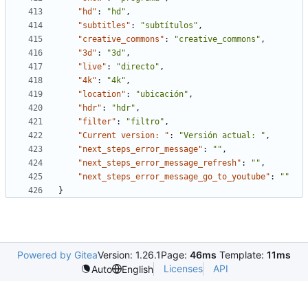
"hd"
:
"hd"
,
"subtitles"
:
"subtítulos"
,
"creative_commons"
:
"creative_commons"
,
"3d"
:
"3d"
,
"live"
:
"directo"
,
"4k"
:
"4k"
,
"location"
:
"ubicación"
,
"hdr"
:
"hdr"
,
"filter"
:
"filtro"
,
"Current version: "
:
"Versión actual: "
,
"next_steps_error_message"
:
""
,
"next_steps_error_message_refresh"
:
""
,
"next_steps_error_message_go_to_youtube"
:
""
}
Powered by Gitea
Version: 1.26.1
Page:
46ms
Template:
11ms
Licenses
API
Auto
English