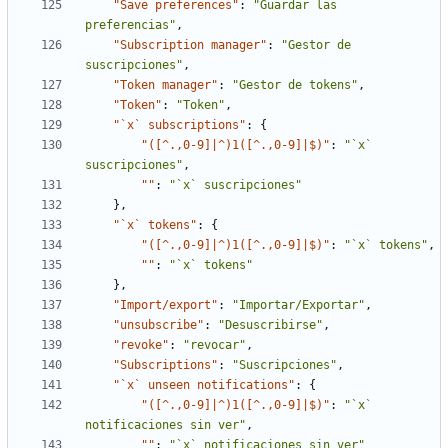
"Save preferences"
:
"Guardar las 
preferencias"
,
"Subscription manager"
:
"Gestor de 
suscripciones"
,
"Token manager"
:
"Gestor de tokens"
,
"Token"
:
"Token"
,
"`x` subscriptions"
:
{
"([^.,0-9]|^)1([^.,0-9]|$)"
:
"`x` 
suscripciones"
,
""
:
"`x` suscripciones"
}
,
"`x` tokens"
:
{
"([^.,0-9]|^)1([^.,0-9]|$)"
:
"`x` tokens"
,
""
:
"`x` tokens"
}
,
"Import/export"
:
"Importar/Exportar"
,
"unsubscribe"
:
"Desuscribirse"
,
"revoke"
:
"revocar"
,
"Subscriptions"
:
"Suscripciones"
,
"`x` unseen notifications"
:
{
"([^.,0-9]|^)1([^.,0-9]|$)"
:
"`x` 
notificaciones sin ver"
,
""
:
"`x` notificaciones sin ver"