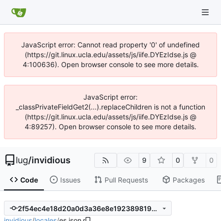
JavaScript error: Cannot read property '0' of undefined
(https://git.linux.ucla.edu/assets/js/iife.DYEzIdse.js @
4:100636). Open browser console to see more details.
JavaScript error:
_classPrivateFieldGet2(...).replaceChildren is not a function
(https://git.linux.ucla.edu/assets/js/iife.DYEzIdse.js @
4:89257). Open browser console to see more details.
lug
/
invidious
9
0
0
Code
Issues
Pull Requests
Packages
2f54ec4e18d20a0d3a36e8e192389819b57d8dc3
invidious
/
locales
/
es.json