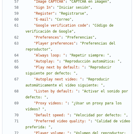
"Image CAPTCHA"
:
"CAPTCHA en imagen"
,
"Sign In"
:
"Iniciar sesión"
,
"Register"
:
"Registrarse"
,
"E-mail"
:
"Correo"
,
"Google verification code"
:
"Código de 
verificación de Google"
,
"Preferences"
:
"Preferencias"
,
"Player preferences"
:
"Preferencias del 
reproductor"
,
"Always loop: "
:
"Repetir siempre: "
,
"Autoplay: "
:
"Reproducción automática: "
,
"Play next by default: "
:
"Reproducir 
siguiente por defecto: "
,
"Autoplay next video: "
:
"Reproducir 
automáticamente el vídeo siguiente: "
,
"Listen by default: "
:
"Activar el sonido por 
defecto: "
,
"Proxy videos: "
:
"¿Usar un proxy para los 
vídeos? "
,
"Default speed: "
:
"Velocidad por defecto: "
,
"Preferred video quality: "
:
"Calidad de vídeo 
preferida: "
,
"Player volume: "
:
"Volumen del reproductor: 