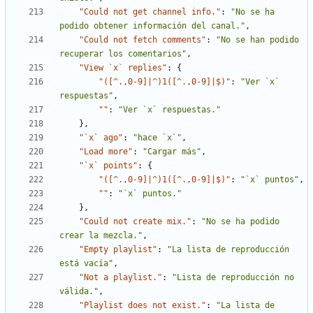
"Could not get channel info."
:
"No se ha 
podido obtener información del canal."
,
"Could not fetch comments"
:
"No se han podido 
recuperar los comentarios"
,
"View `x` replies"
:
{
"([^.,0-9]|^)1([^.,0-9]|$)"
:
"Ver `x` 
respuestas"
,
""
:
"Ver `x` respuestas."
}
,
"`x` ago"
:
"hace `x`"
,
"Load more"
:
"Cargar más"
,
"`x` points"
:
{
"([^.,0-9]|^)1([^.,0-9]|$)"
:
"`x` puntos"
,
""
:
"`x` puntos."
}
,
"Could not create mix."
:
"No se ha podido 
crear la mezcla."
,
"Empty playlist"
:
"La lista de reproducción 
está vacía"
,
"Not a playlist."
:
"Lista de reproducción no 
válida."
,
"Playlist does not exist."
:
"La lista de 