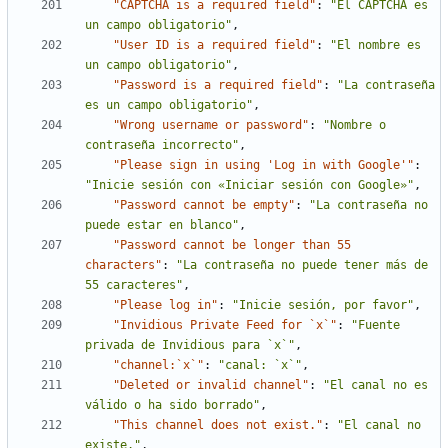
"CAPTCHA is a required field"
:
"El CAPTCHA es 
un campo obligatorio"
,
"User ID is a required field"
:
"El nombre es 
un campo obligatorio"
,
"Password is a required field"
:
"La contraseña 
es un campo obligatorio"
,
"Wrong username or password"
:
"Nombre o 
contraseña incorrecto"
,
"Please sign in using 'Log in with Google'"
:
"Inicie sesión con «Iniciar sesión con Google»"
,
"Password cannot be empty"
:
"La contraseña no 
puede estar en blanco"
,
"Password cannot be longer than 55 
characters"
:
"La contraseña no puede tener más de 
55 caracteres"
,
"Please log in"
:
"Inicie sesión, por favor"
,
"Invidious Private Feed for `x`"
:
"Fuente 
privada de Invidious para `x`"
,
"channel:`x`"
:
"canal: `x`"
,
"Deleted or invalid channel"
:
"El canal no es 
válido o ha sido borrado"
,
"This channel does not exist."
:
"El canal no 
existe."
,