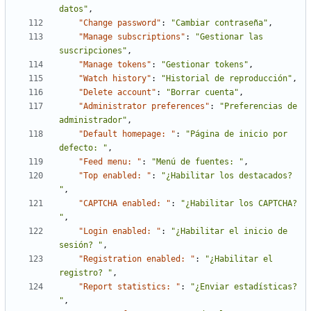
datos"
,
"Change password"
:
"Cambiar contraseña"
,
"Manage subscriptions"
:
"Gestionar las 
suscripciones"
,
"Manage tokens"
:
"Gestionar tokens"
,
"Watch history"
:
"Historial de reproducción"
,
"Delete account"
:
"Borrar cuenta"
,
"Administrator preferences"
:
"Preferencias de 
administrador"
,
"Default homepage: "
:
"Página de inicio por 
defecto: "
,
"Feed menu: "
:
"Menú de fuentes: "
,
"Top enabled: "
:
"¿Habilitar los destacados? 
"
,
"CAPTCHA enabled: "
:
"¿Habilitar los CAPTCHA? 
"
,
"Login enabled: "
:
"¿Habilitar el inicio de 
sesión? "
,
"Registration enabled: "
:
"¿Habilitar el 
registro? "
,
"Report statistics: "
:
"¿Enviar estadísticas? 
"
,