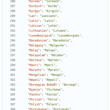
"Korean"
:
"Coreano"
,
"Kurdish"
:
"Kurdo"
,
"Kyrgyz"
:
"Kirguís"
,
"Lao"
:
"Laosiano"
,
"Latin"
:
"Latín"
,
"Latvian"
:
"Letón"
,
"Lithuanian"
:
"Lituano"
,
"Luxembourgish"
:
"Luxemburgués"
,
"Macedonian"
:
"Macedonio"
,
"Malagasy"
:
"Malgache"
,
"Malay"
:
"Malayo"
,
"Malayalam"
:
"Malabar"
,
"Maltese"
:
"Maltés"
,
"Maori"
:
"Maorí"
,
"Marathi"
:
"Maratí"
,
"Mongolian"
:
"Mongol"
,
"Nepali"
:
"Nepalí"
,
"Norwegian Bokmål"
:
"Noruego"
,
"Nyanja"
:
"Chichewa"
,
"Pashto"
:
"Pastún"
,
"Persian"
:
"Persa"
,
"Polish"
:
"Polaco"
,
"Portuguese"
:
"Portugués"
,