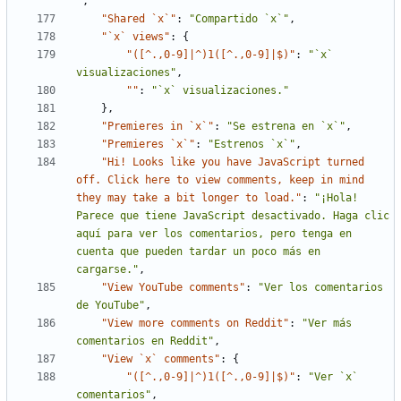
"
,
"Shared `x`"
:
"Compartido `x`"
,
"`x` views"
:
{
"([^.,0-9]|^)1([^.,0-9]|$)"
:
"`x` 
visualizaciones"
,
""
:
"`x` visualizaciones."
}
,
"Premieres in `x`"
:
"Se estrena en `x`"
,
"Premieres `x`"
:
"Estrenos `x`"
,
"Hi! Looks like you have JavaScript turned 
off. Click here to view comments, keep in mind 
they may take a bit longer to load."
:
"¡Hola! 
Parece que tiene JavaScript desactivado. Haga clic 
aquí para ver los comentarios, pero tenga en 
cuenta que pueden tardar un poco más en 
cargarse."
,
"View YouTube comments"
:
"Ver los comentarios 
de YouTube"
,
"View more comments on Reddit"
:
"Ver más 
comentarios en Reddit"
,
"View `x` comments"
:
{
"([^.,0-9]|^)1([^.,0-9]|$)"
:
"Ver `x` 
comentarios"
,