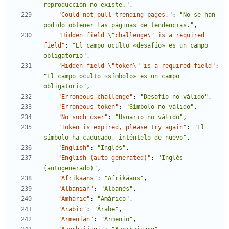
reproducción no existe."
,
"Could not pull trending pages."
:
"No se han 
podido obtener las páginas de tendencias."
,
"Hidden field \"challenge\" is a required 
field"
:
"El campo oculto «desafío» es un campo 
obligatorio"
,
"Hidden field \"token\" is a required field"
:
"El campo oculto «símbolo» es un campo 
obligatorio"
,
"Erroneous challenge"
:
"Desafío no válido"
,
"Erroneous token"
:
"Símbolo no válido"
,
"No such user"
:
"Usuario no válido"
,
"Token is expired, please try again"
:
"El 
símbolo ha caducado, inténtelo de nuevo"
,
"English"
:
"Inglés"
,
"English (auto-generated)"
:
"Inglés 
(autogenerado)"
,
"Afrikaans"
:
"Afrikáans"
,
"Albanian"
:
"Albanés"
,
"Amharic"
:
"Amárico"
,
"Arabic"
:
"Árabe"
,
"Armenian"
:
"Armenio"
,