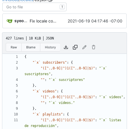
T
syeopite
2021-06-19 04:17:46 -07:00
Fix locale consistency for err template redirects
427 lines
18 KiB
JSON
Raw
Blame
History
{
"`x` subscribers"
:
{
"([^.,0-9]|^)1([^.,0-9]|$)"
:
"`x` 
suscriptores"
,
""
:
"`x` suscriptores"
}
,
"`x` videos"
:
{
"([^.,0-9]|^)1([^.,0-9]|$)"
:
"`x` vídeos"
,
""
:
"`x` vídeos."
}
,
"`x` playlists"
:
{
"([^.,0-9]|^)1([^.,0-9]|$)"
:
"`x` listas 
de reproducción"
,