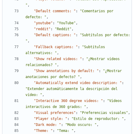
"
,
"Default comments: "
:
"Comentarios por 
defecto: "
,
"youtube"
:
"YouTube"
,
"reddit"
:
"Reddit"
,
"Default captions: "
:
"Subtítulos por defecto: 
"
,
"Fallback captions: "
:
"Subtítulos 
alternativos: "
,
"Show related videos: "
:
"¿Mostrar vídeos 
relacionados? "
,
"Show annotations by default: "
:
"¿Mostrar 
anotaciones por defecto? "
,
"Automatically extend video description: "
:
"Extender automáticamente la descripción del 
vídeo: "
,
"Interactive 360 degree videos: "
:
"Vídeos 
interactivos de 360 grados: "
,
"Visual preferences"
:
"Preferencias visuales"
,
"Player style: "
:
"Estilo de reproductor: "
,
"Dark mode: "
:
"Modo oscuro: "
,
"Theme: "
:
"Tema: "
,