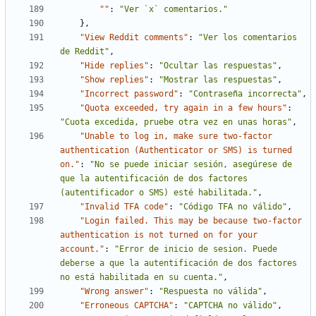
""
:
"Ver `x` comentarios."
}
,
"View Reddit comments"
:
"Ver los comentarios 
de Reddit"
,
"Hide replies"
:
"Ocultar las respuestas"
,
"Show replies"
:
"Mostrar las respuestas"
,
"Incorrect password"
:
"Contraseña incorrecta"
,
"Quota exceeded, try again in a few hours"
:
"Cuota excedida, pruebe otra vez en unas horas"
,
"Unable to log in, make sure two-factor 
authentication (Authenticator or SMS) is turned 
on."
:
"No se puede iniciar sesión, asegúrese de 
que la autentificación de dos factores 
(autentificador o SMS) esté habilitada."
,
"Invalid TFA code"
:
"Código TFA no válido"
,
"Login failed. This may be because two-factor 
authentication is not turned on for your 
account."
:
"Error de inicio de sesion. Puede 
deberse a que la autentificación de dos factores 
no está habilitada en su cuenta."
,
"Wrong answer"
:
"Respuesta no válida"
,
"Erroneous CAPTCHA"
:
"CAPTCHA no válido"
,