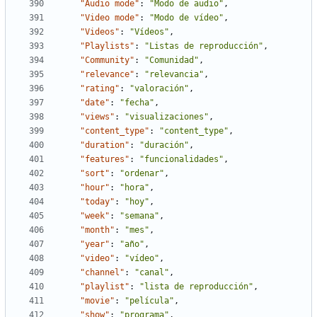
"Audio mode"
:
"Modo de audio"
,
"Video mode"
:
"Modo de vídeo"
,
"Videos"
:
"Vídeos"
,
"Playlists"
:
"Listas de reproducción"
,
"Community"
:
"Comunidad"
,
"relevance"
:
"relevancia"
,
"rating"
:
"valoración"
,
"date"
:
"fecha"
,
"views"
:
"visualizaciones"
,
"content_type"
:
"content_type"
,
"duration"
:
"duración"
,
"features"
:
"funcionalidades"
,
"sort"
:
"ordenar"
,
"hour"
:
"hora"
,
"today"
:
"hoy"
,
"week"
:
"semana"
,
"month"
:
"mes"
,
"year"
:
"año"
,
"video"
:
"vídeo"
,
"channel"
:
"canal"
,
"playlist"
:
"lista de reproducción"
,
"movie"
:
"película"
,
"show"
:
"programa"
,