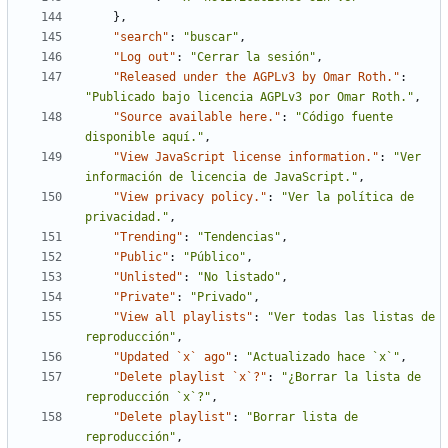
}
,
"search"
:
"buscar"
,
"Log out"
:
"Cerrar la sesión"
,
"Released under the AGPLv3 by Omar Roth."
:
"Publicado bajo licencia AGPLv3 por Omar Roth."
,
"Source available here."
:
"Código fuente 
disponible aquí."
,
"View JavaScript license information."
:
"Ver 
información de licencia de JavaScript."
,
"View privacy policy."
:
"Ver la política de 
privacidad."
,
"Trending"
:
"Tendencias"
,
"Public"
:
"Público"
,
"Unlisted"
:
"No listado"
,
"Private"
:
"Privado"
,
"View all playlists"
:
"Ver todas las listas de 
reproducción"
,
"Updated `x` ago"
:
"Actualizado hace `x`"
,
"Delete playlist `x`?"
:
"¿Borrar la lista de 
reproducción `x`?"
,
"Delete playlist"
:
"Borrar lista de 
reproducción"
,