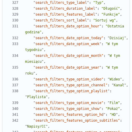
"search_filters_type_label"
:
"Typ"
,
"search_filters_duration_label"
:
"Długość"
,
"search_filters_features_label"
:
"Funkcje"
,
"search_filters_sort_label"
:
"Sortuj wg"
,
"search_filters_date_option_hour"
:
"Ostatnia 
godzina"
,
"search_filters_date_option_today"
:
"Dzisiaj"
,
"search_filters_date_option_week"
:
"W tym 
tygodniu"
,
"search_filters_date_option_month"
:
"W tym 
miesiącu"
,
"search_filters_date_option_year"
:
"W tym 
roku"
,
"search_filters_type_option_video"
:
"Wideo"
,
"search_filters_type_option_channel"
:
"Kanał"
,
"search_filters_type_option_playlist"
:
"Playlista"
,
"search_filters_type_option_movie"
:
"Film"
,
"search_filters_type_option_show"
:
"Pokaż"
,
"search_filters_features_option_hd"
:
"HD"
,
"search_filters_features_option_subtitles"
:
"Napisy/CC"
,