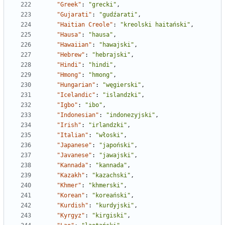
"Greek"
:
"grecki"
,
"Gujarati"
:
"gudźarati"
,
"Haitian Creole"
:
"kreolski haitański"
,
"Hausa"
:
"hausa"
,
"Hawaiian"
:
"hawajski"
,
"Hebrew"
:
"hebrajski"
,
"Hindi"
:
"hindi"
,
"Hmong"
:
"hmong"
,
"Hungarian"
:
"węgierski"
,
"Icelandic"
:
"islandzki"
,
"Igbo"
:
"ibo"
,
"Indonesian"
:
"indonezyjski"
,
"Irish"
:
"irlandzki"
,
"Italian"
:
"włoski"
,
"Japanese"
:
"japoński"
,
"Javanese"
:
"jawajski"
,
"Kannada"
:
"kannada"
,
"Kazakh"
:
"kazachski"
,
"Khmer"
:
"khmerski"
,
"Korean"
:
"koreański"
,
"Kurdish"
:
"kurdyjski"
,
"Kyrgyz"
:
"kirgiski"
,