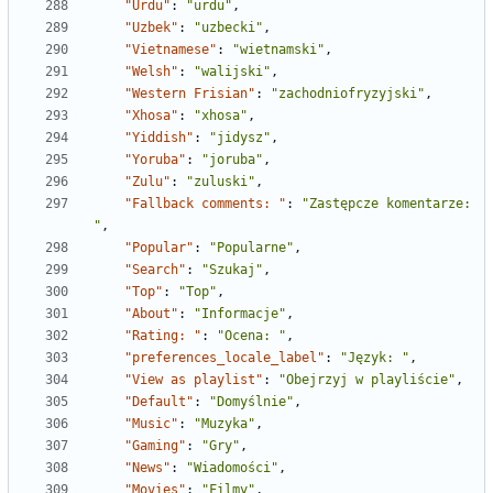
"Urdu"
:
"urdu"
,
"Uzbek"
:
"uzbecki"
,
"Vietnamese"
:
"wietnamski"
,
"Welsh"
:
"walijski"
,
"Western Frisian"
:
"zachodniofryzyjski"
,
"Xhosa"
:
"xhosa"
,
"Yiddish"
:
"jidysz"
,
"Yoruba"
:
"joruba"
,
"Zulu"
:
"zuluski"
,
"Fallback comments: "
:
"Zastępcze komentarze: 
"
,
"Popular"
:
"Popularne"
,
"Search"
:
"Szukaj"
,
"Top"
:
"Top"
,
"About"
:
"Informacje"
,
"Rating: "
:
"Ocena: "
,
"preferences_locale_label"
:
"Język: "
,
"View as playlist"
:
"Obejrzyj w playliście"
,
"Default"
:
"Domyślnie"
,
"Music"
:
"Muzyka"
,
"Gaming"
:
"Gry"
,
"News"
:
"Wiadomości"
,
"Movies"
:
"Filmy"
,