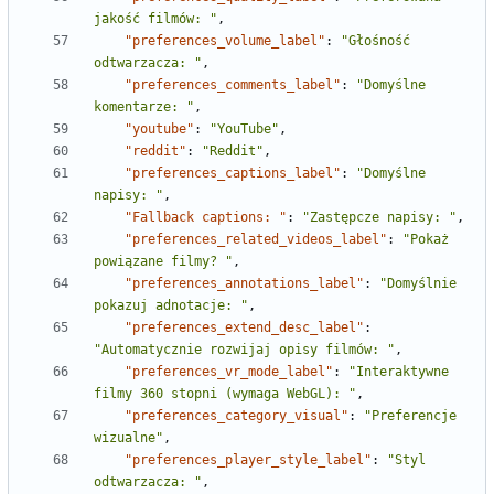
jakość filmów: "
,
"preferences_volume_label"
:
"Głośność 
odtwarzacza: "
,
"preferences_comments_label"
:
"Domyślne 
komentarze: "
,
"youtube"
:
"YouTube"
,
"reddit"
:
"Reddit"
,
"preferences_captions_label"
:
"Domyślne 
napisy: "
,
"Fallback captions: "
:
"Zastępcze napisy: "
,
"preferences_related_videos_label"
:
"Pokaż 
powiązane filmy? "
,
"preferences_annotations_label"
:
"Domyślnie 
pokazuj adnotacje: "
,
"preferences_extend_desc_label"
:
"Automatycznie rozwijaj opisy filmów: "
,
"preferences_vr_mode_label"
:
"Interaktywne 
filmy 360 stopni (wymaga WebGL): "
,
"preferences_category_visual"
:
"Preferencje 
wizualne"
,
"preferences_player_style_label"
:
"Styl 
odtwarzacza: "
,