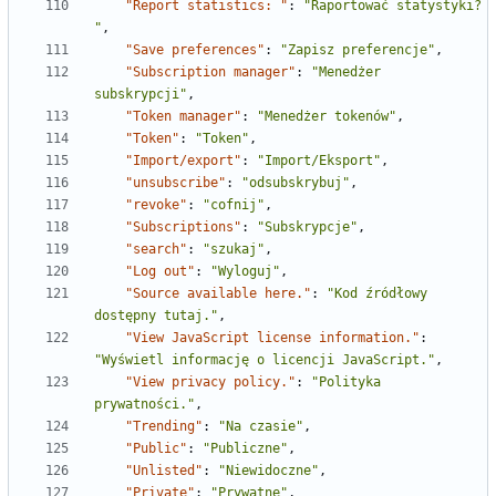
"Report statistics: "
:
"Raportować statystyki? 
"
,
"Save preferences"
:
"Zapisz preferencje"
,
"Subscription manager"
:
"Menedżer 
subskrypcji"
,
"Token manager"
:
"Menedżer tokenów"
,
"Token"
:
"Token"
,
"Import/export"
:
"Import/Eksport"
,
"unsubscribe"
:
"odsubskrybuj"
,
"revoke"
:
"cofnij"
,
"Subscriptions"
:
"Subskrypcje"
,
"search"
:
"szukaj"
,
"Log out"
:
"Wyloguj"
,
"Source available here."
:
"Kod źródłowy 
dostępny tutaj."
,
"View JavaScript license information."
:
"Wyświetl informację o licencji JavaScript."
,
"View privacy policy."
:
"Polityka 
prywatności."
,
"Trending"
:
"Na czasie"
,
"Public"
:
"Publiczne"
,
"Unlisted"
:
"Niewidoczne"
,
"Private"
:
"Prywatne"
,