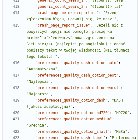
"generic_count_years_1"
:
"{{count}} lata"
,
"generic_count_years_2"
:
"{{count}} lat"
,
"crash_page_before_reporting"
:
"Przed 
zgłoszeniem błędu, upewnij się, że masz:"
,
"crash_page_report_issue"
:
"Jeżeli nic z 
powyższych opcji nie pomogło, proszę <a 
href=\"`x`\">otworzyć nowe zgłoszenie na 
GitHubie</a> (najlepiej po angielsku) i dodać 
poniższy tekst w twojej wiadomości (NIE tłumacz 
tego tekstu):"
,
"preferences_quality_dash_option_auto"
:
"Automatyczna"
,
"preferences_quality_dash_option_best"
:
"Najlepsza"
,
"preferences_quality_dash_option_worst"
:
"Najgorsza"
,
"preferences_quality_option_dash"
:
"DASH 
(jakość adaptacyjna)"
,
"preferences_quality_option_hd720"
:
"HD720"
,
"preferences_quality_option_medium"
:
"Średnia"
,
"preferences_quality_option_small"
:
"Mała"
,
"preferences_quality_dash_label"
:
"Preferowana 