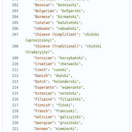
"Bosnian"
:
"bośniacki"
,
"Bulgarian"
:
"bułgarski"
,
"Burmese"
:
"birmański"
,
"Catalan"
:
"kataloński"
,
"Cebuano"
:
"cebuański"
,
"Chinese (Simplified)"
:
"chiński 
(uproszczony)"
,
"Chinese (Traditional)"
:
"chiński 
(tradycyjny)"
,
"Corsican"
:
"korsykański"
,
"Croatian"
:
"chorwacki"
,
"Czech"
:
"czeski"
,
"Danish"
:
"duński"
,
"Dutch"
:
"holenderski"
,
"Esperanto"
:
"esperanto"
,
"Estonian"
:
"estoński"
,
"Filipino"
:
"filipiński"
,
"Finnish"
:
"fiński"
,
"French"
:
"francuski"
,
"Galician"
:
"galicyjski"
,
"Georgian"
:
"gruziński"
,
"German"
:
"niemiecki"
,