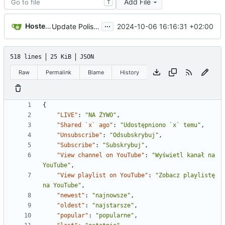
Add File
T
...
Hosted Weblate
2024-10-06 16:16:31 +02:00
Update Polish translation
518 lines
25 KiB
JSON
Raw
Permalink
Blame
History
{
"LIVE"
:
"NA ŻYWO"
,
"Shared `x` ago"
:
"Udostępniono `x` temu"
,
"Unsubscribe"
:
"Odsubskrybuj"
,
"Subscribe"
:
"Subskrybuj"
,
"View channel on YouTube"
:
"Wyświetl kanał na 
YouTube"
,
"View playlist on YouTube"
:
"Zobacz playlistę 
na YouTube"
,
"newest"
:
"najnowsze"
,
"oldest"
:
"najstarsze"
,
"popular"
:
"popularne"
,