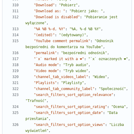
"Download"
:
"Pobierz"
,
"Download as: "
:
"Pobierz jako: "
,
"Download is disabled"
:
"Pobieranie jest 
wyłączone"
,
"%A %B %-d, %Y"
:
"%A, %-d %B %Y"
,
"(edited)"
:
"(edytowany)"
,
"YouTube comment permalink"
:
"Odnośnik 
bezpośredni do komentarza na YouTube"
,
"permalink"
:
"bezpośredni odnośnik"
,
"`x` marked it with a ❤"
:
"`x` oznaczonych ❤"
,
"Audio mode"
:
"Tryb audio"
,
"Video mode"
:
"Tryb wideo"
,
"channel_tab_videos_label"
:
"Wideo"
,
"Playlists"
:
"Playlisty"
,
"channel_tab_community_label"
:
"Społeczność"
,
"search_filters_sort_option_relevance"
:
"Trafność"
,
"search_filters_sort_option_rating"
:
"Ocena"
,
"search_filters_sort_option_date"
:
"Data 
przesłania"
,
"search_filters_sort_option_views"
:
"Liczba 
wyświetleń"
,