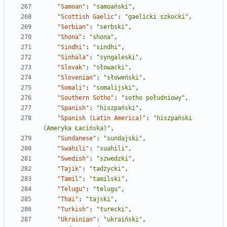
"Samoan"
:
"samoański"
,
"Scottish Gaelic"
:
"gaelicki szkocki"
,
"Serbian"
:
"serbski"
,
"Shona"
:
"shona"
,
"Sindhi"
:
"sindhi"
,
"Sinhala"
:
"syngaleski"
,
"Slovak"
:
"słowacki"
,
"Slovenian"
:
"słoweński"
,
"Somali"
:
"somalijski"
,
"Southern Sotho"
:
"sotho południowy"
,
"Spanish"
:
"hiszpański"
,
"Spanish (Latin America)"
:
"hiszpański 
(Ameryka Łacińska)"
,
"Sundanese"
:
"sundajski"
,
"Swahili"
:
"suahili"
,
"Swedish"
:
"szwedzki"
,
"Tajik"
:
"tadżycki"
,
"Tamil"
:
"tamilski"
,
"Telugu"
:
"telugu"
,
"Thai"
:
"tajski"
,
"Turkish"
:
"turecki"
,
"Ukrainian"
:
"ukraiński"
,