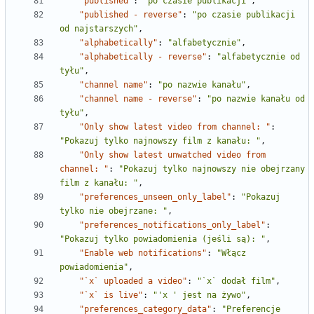
"published"
:
"po czasie publikacji"
,
"published - reverse"
:
"po czasie publikacji 
od najstarszych"
,
"alphabetically"
:
"alfabetycznie"
,
"alphabetically - reverse"
:
"alfabetycznie od 
tyłu"
,
"channel name"
:
"po nazwie kanału"
,
"channel name - reverse"
:
"po nazwie kanału od 
tyłu"
,
"Only show latest video from channel: "
:
"Pokazuj tylko najnowszy film z kanału: "
,
"Only show latest unwatched video from 
channel: "
:
"Pokazuj tylko najnowszy nie obejrzany 
film z kanału: "
,
"preferences_unseen_only_label"
:
"Pokazuj 
tylko nie obejrzane: "
,
"preferences_notifications_only_label"
:
"Pokazuj tylko powiadomienia (jeśli są): "
,
"Enable web notifications"
:
"Włącz 
powiadomienia"
,
"`x` uploaded a video"
:
"`x` dodał film"
,
"`x` is live"
:
"'x ' jest na żywo"
,
"preferences_category_data"
:
"Preferencje 