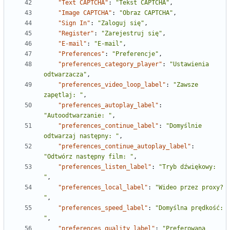
"Text CAPTCHA"
:
"Tekst CAPTCHA"
,
"Image CAPTCHA"
:
"Obraz CAPTCHA"
,
"Sign In"
:
"Zaloguj się"
,
"Register"
:
"Zarejestruj się"
,
"E-mail"
:
"E-mail"
,
"Preferences"
:
"Preferencje"
,
"preferences_category_player"
:
"Ustawienia 
odtwarzacza"
,
"preferences_video_loop_label"
:
"Zawsze 
zapętlaj: "
,
"preferences_autoplay_label"
:
"Autoodtwarzanie: "
,
"preferences_continue_label"
:
"Domyślnie 
odtwarzaj następny: "
,
"preferences_continue_autoplay_label"
:
"Odtwórz następny film: "
,
"preferences_listen_label"
:
"Tryb dźwiękowy: 
"
,
"preferences_local_label"
:
"Wideo przez proxy? 
"
,
"preferences_speed_label"
:
"Domyślna prędkość: 
"
,
"preferences_quality_label"
:
"Preferowana 