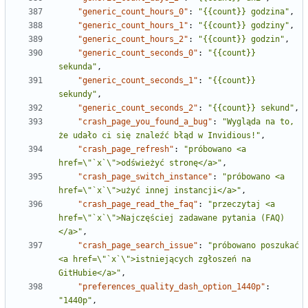
"generic_count_hours_0"
:
"{{count}} godzina"
,
"generic_count_hours_1"
:
"{{count}} godziny"
,
"generic_count_hours_2"
:
"{{count}} godzin"
,
"generic_count_seconds_0"
:
"{{count}} 
sekunda"
,
"generic_count_seconds_1"
:
"{{count}} 
sekundy"
,
"generic_count_seconds_2"
:
"{{count}} sekund"
,
"crash_page_you_found_a_bug"
:
"Wygląda na to, 
że udało ci się znaleźć błąd w Invidious!"
,
"crash_page_refresh"
:
"próbowano <a 
href=\"`x`\">odświeżyć stronę</a>"
,
"crash_page_switch_instance"
:
"próbowano <a 
href=\"`x`\">użyć innej instancji</a>"
,
"crash_page_read_the_faq"
:
"przeczytaj <a 
href=\"`x`\">Najczęściej zadawane pytania (FAQ)
</a>"
,
"crash_page_search_issue"
:
"próbowano poszukać 
<a href=\"`x`\">istniejących zgłoszeń na 
GitHubie</a>"
,
"preferences_quality_dash_option_1440p"
:
"1440p"
,