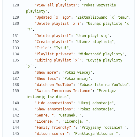
"View all playlists"
:
"Pokaż wszystkie 
playlisty"
,
"Updated `x` ago"
:
"Zaktualizowano `x` temu"
,
"Delete playlist `x`?"
:
"Usunąć playlistę 'x 
'?"
,
"Delete playlist"
:
"Usuń playlistę"
,
"Create playlist"
:
"Utwórz playlistę"
,
"Title"
:
"Tytuł"
,
"Playlist privacy"
:
"Widoczność playlisty"
,
"Editing playlist `x`"
:
"Edycja playlisty 
`x`"
,
"Show more"
:
"Pokaż więcej"
,
"Show less"
:
"Pokaż mniej"
,
"Watch on YouTube"
:
"Zobacz film na YouTube"
,
"Switch Invidious Instance"
:
"Przełącz 
instancję Invidious"
,
"Hide annotations"
:
"Ukryj adnotacje"
,
"Show annotations"
:
"Pokaż adnotacje"
,
"Genre: "
:
"Gatunek: "
,
"License: "
:
"Licencja: "
,
"Family friendly? "
:
"Przyjazny rodzinie? "
,
"Wilson score: "
:
"Punktacja Wilsona: "
,