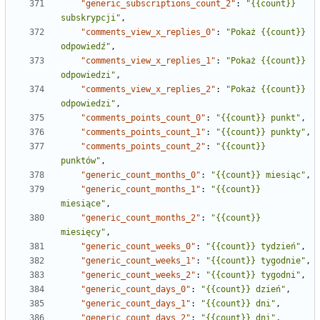
"generic_subscriptions_count_2"
:
"{{count}} 
subskrypcji"
,
"comments_view_x_replies_0"
:
"Pokaż {{count}} 
odpowiedź"
,
"comments_view_x_replies_1"
:
"Pokaż {{count}} 
odpowiedzi"
,
"comments_view_x_replies_2"
:
"Pokaż {{count}} 
odpowiedzi"
,
"comments_points_count_0"
:
"{{count}} punkt"
,
"comments_points_count_1"
:
"{{count}} punkty"
,
"comments_points_count_2"
:
"{{count}} 
punktów"
,
"generic_count_months_0"
:
"{{count}} miesiąc"
,
"generic_count_months_1"
:
"{{count}} 
miesiące"
,
"generic_count_months_2"
:
"{{count}} 
miesięcy"
,
"generic_count_weeks_0"
:
"{{count}} tydzień"
,
"generic_count_weeks_1"
:
"{{count}} tygodnie"
,
"generic_count_weeks_2"
:
"{{count}} tygodni"
,
"generic_count_days_0"
:
"{{count}} dzień"
,
"generic_count_days_1"
:
"{{count}} dni"
,
"generic_count_days_2"
:
"{{count}} dni"
,