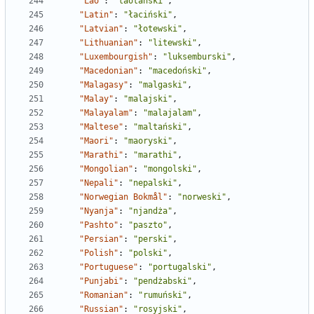
"Lao"
:
"laotański"
,
"Latin"
:
"łaciński"
,
"Latvian"
:
"łotewski"
,
"Lithuanian"
:
"litewski"
,
"Luxembourgish"
:
"luksemburski"
,
"Macedonian"
:
"macedoński"
,
"Malagasy"
:
"malgaski"
,
"Malay"
:
"malajski"
,
"Malayalam"
:
"malajalam"
,
"Maltese"
:
"maltański"
,
"Maori"
:
"maoryski"
,
"Marathi"
:
"marathi"
,
"Mongolian"
:
"mongolski"
,
"Nepali"
:
"nepalski"
,
"Norwegian Bokmål"
:
"norweski"
,
"Nyanja"
:
"njandża"
,
"Pashto"
:
"paszto"
,
"Persian"
:
"perski"
,
"Polish"
:
"polski"
,
"Portuguese"
:
"portugalski"
,
"Punjabi"
:
"pendżabski"
,
"Romanian"
:
"rumuński"
,
"Russian"
:
"rosyjski"
,