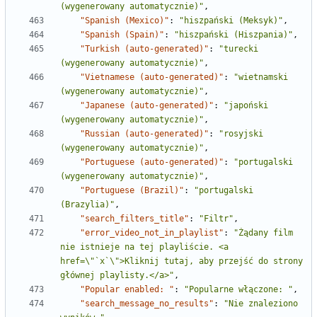
(wygenerowany automatycznie)"
,
"Spanish (Mexico)"
:
"hiszpański (Meksyk)"
,
"Spanish (Spain)"
:
"hiszpański (Hiszpania)"
,
"Turkish (auto-generated)"
:
"turecki 
(wygenerowany automatycznie)"
,
"Vietnamese (auto-generated)"
:
"wietnamski 
(wygenerowany automatycznie)"
,
"Japanese (auto-generated)"
:
"japoński 
(wygenerowany automatycznie)"
,
"Russian (auto-generated)"
:
"rosyjski 
(wygenerowany automatycznie)"
,
"Portuguese (auto-generated)"
:
"portugalski 
(wygenerowany automatycznie)"
,
"Portuguese (Brazil)"
:
"portugalski 
(Brazylia)"
,
"search_filters_title"
:
"Filtr"
,
"error_video_not_in_playlist"
:
"Żądany film 
nie istnieje na tej playliście. <a 
href=\"`x`\">Kliknij tutaj, aby przejść do strony 
głównej playlisty.</a>"
,
"Popular enabled: "
:
"Popularne włączone: "
,
"search_message_no_results"
:
"Nie znaleziono 