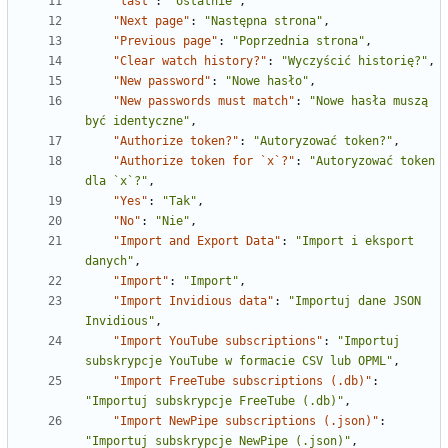
"last"
:
"ostatnie"
,
"Next page"
:
"Następna strona"
,
"Previous page"
:
"Poprzednia strona"
,
"Clear watch history?"
:
"Wyczyścić historię?"
,
"New password"
:
"Nowe hasło"
,
"New passwords must match"
:
"Nowe hasła muszą 
być identyczne"
,
"Authorize token?"
:
"Autoryzować token?"
,
"Authorize token for `x`?"
:
"Autoryzować token 
dla `x`?"
,
"Yes"
:
"Tak"
,
"No"
:
"Nie"
,
"Import and Export Data"
:
"Import i eksport 
danych"
,
"Import"
:
"Import"
,
"Import Invidious data"
:
"Importuj dane JSON 
Invidious"
,
"Import YouTube subscriptions"
:
"Importuj 
subskrypcje YouTube w formacie CSV lub OPML"
,
"Import FreeTube subscriptions (.db)"
:
"Importuj subskrypcje FreeTube (.db)"
,
"Import NewPipe subscriptions (.json)"
:
"Importuj subskrypcje NewPipe (.json)"
,