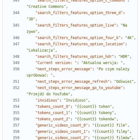
"search_filters_features_option_c_commons"
:
"Creative Commons"
,
"search_filters_features_option_three_d"
:
"3D"
,
"search_filters_features_option_live"
:
"Na 
żywo"
,
"search_filters_features_option_four_k"
:
"4K"
,
"search_filters_features_option_location"
:
"Lokalizacja"
,
"search_filters_features_option_hdr"
:
"HDR"
,
"Current version: "
:
"Aktualna wersja: "
,
"next_steps_error_message"
:
"Po czym należy 
spróbować: "
,
"next_steps_error_message_refresh"
:
"Odśwież"
,
"next_steps_error_message_go_to_youtube"
:
"Przejdź do YouTube"
,
"invidious"
:
"Invidious"
,
"tokens_count_0"
:
"{{count}} token"
,
"tokens_count_1"
:
"{{count}} tokeny"
,
"tokens_count_2"
:
"{{count}} tokenów"
,
"generic_videos_count_0"
:
"{{count}} film"
,
"generic_videos_count_1"
:
"{{count}} filmy"
,
"generic_videos_count_2"
:
"{{count}} filmów"
,