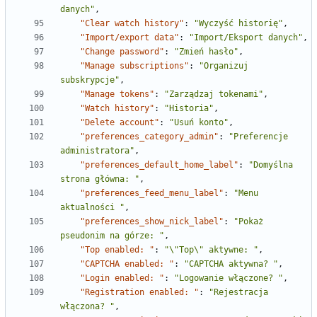
danych"
,
"Clear watch history"
:
"Wyczyść historię"
,
"Import/export data"
:
"Import/Eksport danych"
,
"Change password"
:
"Zmień hasło"
,
"Manage subscriptions"
:
"Organizuj 
subskrypcje"
,
"Manage tokens"
:
"Zarządzaj tokenami"
,
"Watch history"
:
"Historia"
,
"Delete account"
:
"Usuń konto"
,
"preferences_category_admin"
:
"Preferencje 
administratora"
,
"preferences_default_home_label"
:
"Domyślna 
strona główna: "
,
"preferences_feed_menu_label"
:
"Menu 
aktualności "
,
"preferences_show_nick_label"
:
"Pokaż 
pseudonim na górze: "
,
"Top enabled: "
:
"\"Top\" aktywne: "
,
"CAPTCHA enabled: "
:
"CAPTCHA aktywna? "
,
"Login enabled: "
:
"Logowanie włączone? "
,
"Registration enabled: "
:
"Rejestracja 
włączona? "
,