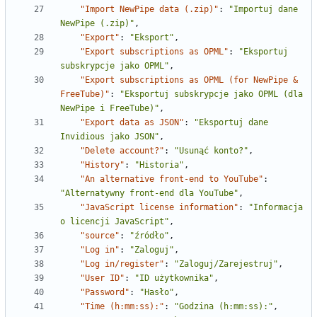
"Import NewPipe data (.zip)"
:
"Importuj dane 
NewPipe (.zip)"
,
"Export"
:
"Eksport"
,
"Export subscriptions as OPML"
:
"Eksportuj 
subskrypcje jako OPML"
,
"Export subscriptions as OPML (for NewPipe & 
FreeTube)"
:
"Eksportuj subskrypcje jako OPML (dla 
NewPipe i FreeTube)"
,
"Export data as JSON"
:
"Eksportuj dane 
Invidious jako JSON"
,
"Delete account?"
:
"Usunąć konto?"
,
"History"
:
"Historia"
,
"An alternative front-end to YouTube"
:
"Alternatywny front-end dla YouTube"
,
"JavaScript license information"
:
"Informacja 
o licencji JavaScript"
,
"source"
:
"źródło"
,
"Log in"
:
"Zaloguj"
,
"Log in/register"
:
"Zaloguj/Zarejestruj"
,
"User ID"
:
"ID użytkownika"
,
"Password"
:
"Hasło"
,
"Time (h:mm:ss):"
:
"Godzina (h:mm:ss):"
,