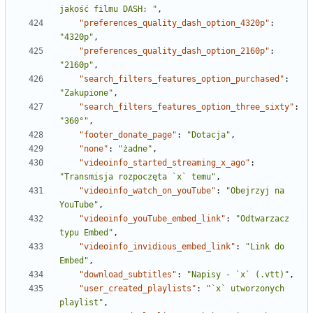
jakość filmu DASH: "
,
"preferences_quality_dash_option_4320p"
:
"4320p"
,
"preferences_quality_dash_option_2160p"
:
"2160p"
,
"search_filters_features_option_purchased"
:
"Zakupione"
,
"search_filters_features_option_three_sixty"
:
"360°"
,
"footer_donate_page"
:
"Dotacja"
,
"none"
:
"żadne"
,
"videoinfo_started_streaming_x_ago"
:
"Transmisja rozpoczęta `x` temu"
,
"videoinfo_watch_on_youTube"
:
"Obejrzyj na 
YouTube"
,
"videoinfo_youTube_embed_link"
:
"Odtwarzacz 
typu Embed"
,
"videoinfo_invidious_embed_link"
:
"Link do 
Embed"
,
"download_subtitles"
:
"Napisy - `x` (.vtt)"
,
"user_created_playlists"
:
"`x` utworzonych 
playlist"
,