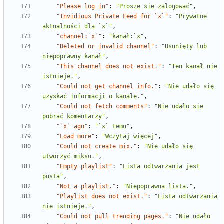
"Please log in"
:
"Proszę się zalogować"
,
"Invidious Private Feed for `x`"
:
"Prywatne 
aktualności dla `x`"
,
"channel:`x`"
:
"kanał:`x"
,
"Deleted or invalid channel"
:
"Usunięty lub 
niepoprawny kanał"
,
"This channel does not exist."
:
"Ten kanał nie 
istnieje."
,
"Could not get channel info."
:
"Nie udało się 
uzyskać informacji o kanale."
,
"Could not fetch comments"
:
"Nie udało się 
pobrać komentarzy"
,
"`x` ago"
:
"`x` temu"
,
"Load more"
:
"Wczytaj więcej"
,
"Could not create mix."
:
"Nie udało się 
utworzyć miksu."
,
"Empty playlist"
:
"Lista odtwarzania jest 
pusta"
,
"Not a playlist."
:
"Niepoprawna lista."
,
"Playlist does not exist."
:
"Lista odtwarzania 
nie istnieje."
,
"Could not pull trending pages."
:
"Nie udało 