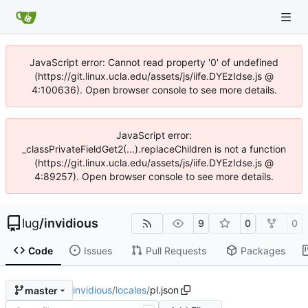
JavaScript error: Cannot read property '0' of undefined
(https://git.linux.ucla.edu/assets/js/iife.DYEzIdse.js @
4:100636). Open browser console to see more details.
JavaScript error:
_classPrivateFieldGet2(...).replaceChildren is not a function
(https://git.linux.ucla.edu/assets/js/iife.DYEzIdse.js @
4:89257). Open browser console to see more details.
lug
/
invidious
9
0
0
Code
Issues
Pull Requests
Packages
invidious
/
locales
/
pl.json
master