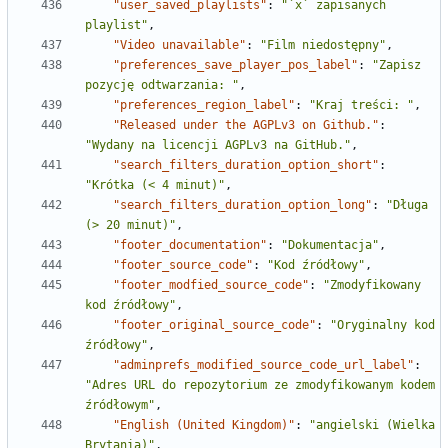
"user_saved_playlists"
:
"`x` zapisanych 
playlist"
,
"Video unavailable"
:
"Film niedostępny"
,
"preferences_save_player_pos_label"
:
"Zapisz 
pozycję odtwarzania: "
,
"preferences_region_label"
:
"Kraj treści: "
,
"Released under the AGPLv3 on Github."
:
"Wydany na licencji AGPLv3 na GitHub."
,
"search_filters_duration_option_short"
:
"Krótka (< 4 minut)"
,
"search_filters_duration_option_long"
:
"Długa 
(> 20 minut)"
,
"footer_documentation"
:
"Dokumentacja"
,
"footer_source_code"
:
"Kod źródłowy"
,
"footer_modfied_source_code"
:
"Zmodyfikowany 
kod źródłowy"
,
"footer_original_source_code"
:
"Oryginalny kod 
źródłowy"
,
"adminprefs_modified_source_code_url_label"
:
"Adres URL do repozytorium ze zmodyfikowanym kodem 
źródłowym"
,
"English (United Kingdom)"
:
"angielski (Wielka 
Brytania)"
,