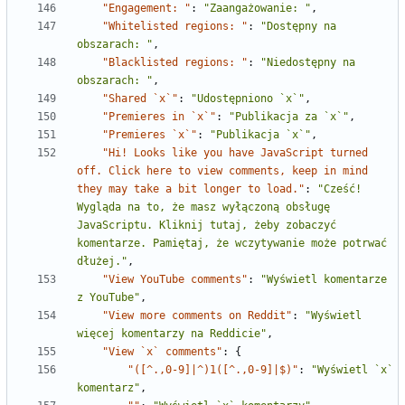
"Engagement: "
:
"Zaangażowanie: "
,
"Whitelisted regions: "
:
"Dostępny na 
obszarach: "
,
"Blacklisted regions: "
:
"Niedostępny na 
obszarach: "
,
"Shared `x`"
:
"Udostępniono `x`"
,
"Premieres in `x`"
:
"Publikacja za `x`"
,
"Premieres `x`"
:
"Publikacja `x`"
,
"Hi! Looks like you have JavaScript turned 
off. Click here to view comments, keep in mind 
they may take a bit longer to load."
:
"Cześć! 
Wygląda na to, że masz wyłączoną obsługę 
JavaScriptu. Kliknij tutaj, żeby zobaczyć 
komentarze. Pamiętaj, że wczytywanie może potrwać 
dłużej."
,
"View YouTube comments"
:
"Wyświetl komentarze 
z YouTube"
,
"View more comments on Reddit"
:
"Wyświetl 
więcej komentarzy na Reddicie"
,
"View `x` comments"
:
{
"([^.,0-9]|^)1([^.,0-9]|$)"
:
"Wyświetl `x` 
komentarz"
,