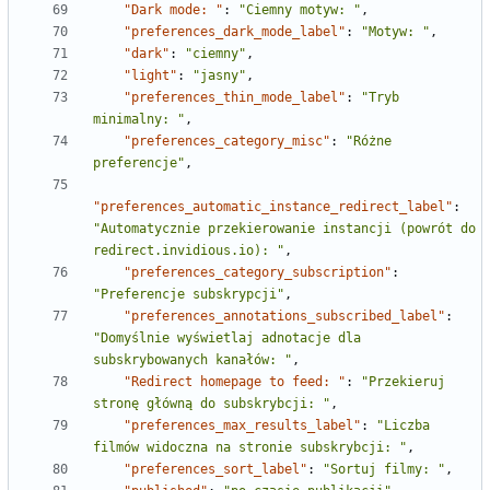
"Dark mode: "
:
"Ciemny motyw: "
,
"preferences_dark_mode_label"
:
"Motyw: "
,
"dark"
:
"ciemny"
,
"light"
:
"jasny"
,
"preferences_thin_mode_label"
:
"Tryb 
minimalny: "
,
"preferences_category_misc"
:
"Różne 
preferencje"
,
"preferences_automatic_instance_redirect_label"
:
"Automatycznie przekierowanie instancji (powrót do 
redirect.invidious.io): "
,
"preferences_category_subscription"
:
"Preferencje subskrypcji"
,
"preferences_annotations_subscribed_label"
:
"Domyślnie wyświetlaj adnotacje dla 
subskrybowanych kanałów: "
,
"Redirect homepage to feed: "
:
"Przekieruj 
stronę główną do subskrybcji: "
,
"preferences_max_results_label"
:
"Liczba 
filmów widoczna na stronie subskrybcji: "
,
"preferences_sort_label"
:
"Sortuj filmy: "
,