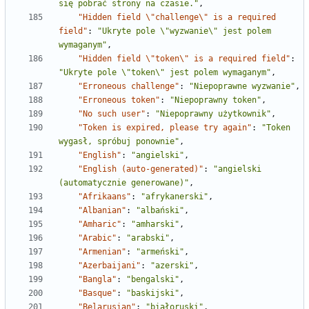
się pobrać strony na czasie."
,
"Hidden field \"challenge\" is a required 
field"
:
"Ukryte pole \"wyzwanie\" jest polem 
wymaganym"
,
"Hidden field \"token\" is a required field"
:
"Ukryte pole \"token\" jest polem wymaganym"
,
"Erroneous challenge"
:
"Niepoprawne wyzwanie"
,
"Erroneous token"
:
"Niepoprawny token"
,
"No such user"
:
"Niepoprawny użytkownik"
,
"Token is expired, please try again"
:
"Token 
wygasł, spróbuj ponownie"
,
"English"
:
"angielski"
,
"English (auto-generated)"
:
"angielski 
(automatycznie generowane)"
,
"Afrikaans"
:
"afrykanerski"
,
"Albanian"
:
"albański"
,
"Amharic"
:
"amharski"
,
"Arabic"
:
"arabski"
,
"Armenian"
:
"armeński"
,
"Azerbaijani"
:
"azerski"
,
"Bangla"
:
"bengalski"
,
"Basque"
:
"baskijski"
,
"Belarusian"
:
"białoruski"
,