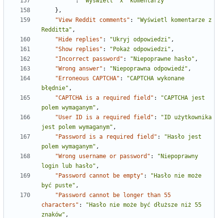
""
:
"Wyświetl `x` komentarzy"
}
,
"View Reddit comments"
:
"Wyświetl komentarze z 
Redditta"
,
"Hide replies"
:
"Ukryj odpowiedzi"
,
"Show replies"
:
"Pokaż odpowiedzi"
,
"Incorrect password"
:
"Niepoprawne hasło"
,
"Wrong answer"
:
"Niepoprawna odpowiedź"
,
"Erroneous CAPTCHA"
:
"CAPTCHA wykonane 
błędnie"
,
"CAPTCHA is a required field"
:
"CAPTCHA jest 
polem wymaganym"
,
"User ID is a required field"
:
"ID użytkownika 
jest polem wymaganym"
,
"Password is a required field"
:
"Hasło jest 
polem wymaganym"
,
"Wrong username or password"
:
"Niepoprawny 
login lub hasło"
,
"Password cannot be empty"
:
"Hasło nie może 
być puste"
,
"Password cannot be longer than 55 
characters"
:
"Hasło nie może być dłuższe niż 55 
znaków"
,