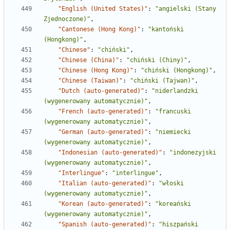
"English (United States)"
:
"angielski (Stany 
Zjednoczone)"
,
"Cantonese (Hong Kong)"
:
"kantoński 
(Hongkong)"
,
"Chinese"
:
"chiński"
,
"Chinese (China)"
:
"chiński (Chiny)"
,
"Chinese (Hong Kong)"
:
"chiński (Hongkong)"
,
"Chinese (Taiwan)"
:
"chiński (Tajwan)"
,
"Dutch (auto-generated)"
:
"niderlandzki 
(wygenerowany automatycznie)"
,
"French (auto-generated)"
:
"francuski 
(wygenerowany automatycznie)"
,
"German (auto-generated)"
:
"niemiecki 
(wygenerowany automatycznie)"
,
"Indonesian (auto-generated)"
:
"indonezyjski 
(wygenerowany automatycznie)"
,
"Interlingue"
:
"interlingue"
,
"Italian (auto-generated)"
:
"włoski 
(wygenerowany automatycznie)"
,
"Korean (auto-generated)"
:
"koreański 
(wygenerowany automatycznie)"
,
"Spanish (auto-generated)"
:
"hiszpański 