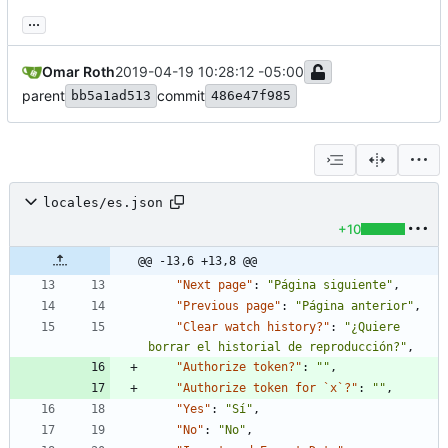
...
Omar Roth
2019-04-19 10:28:12 -05:00
parent
commit
bb5a1ad513
486e47f985
locales/es.json
+10
@@ -13,6 +13,8 @@
"Next page"
:
"Página siguiente"
,
"Previous page"
:
"Página anterior"
,
"Clear watch history?"
:
"¿Quiere 
borrar el historial de reproducción?"
,
"Authorize token?"
:
""
,
"Authorize token for `x`?"
:
""
,
"Yes"
:
"Sí"
,
"No"
:
"No"
,