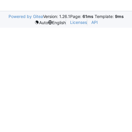
Powered by Gitea
Version: 1.26.1
Page:
61ms
Template:
9ms
Licenses
API
Auto
English