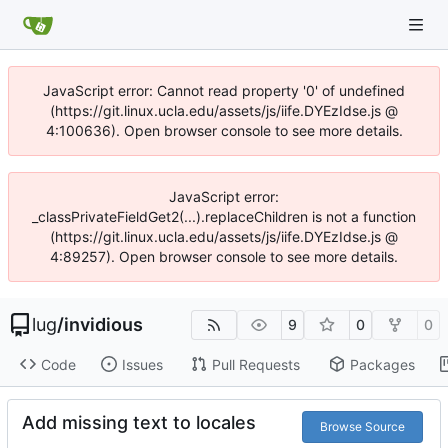
JavaScript error: Cannot read property '0' of undefined
(https://git.linux.ucla.edu/assets/js/iife.DYEzIdse.js @
4:100636). Open browser console to see more details.
JavaScript error:
_classPrivateFieldGet2(...).replaceChildren is not a function
(https://git.linux.ucla.edu/assets/js/iife.DYEzIdse.js @
4:89257). Open browser console to see more details.
lug
/
invidious
9
0
0
Code
Issues
Pull Requests
Packages
Add missing text to locales
Browse Source