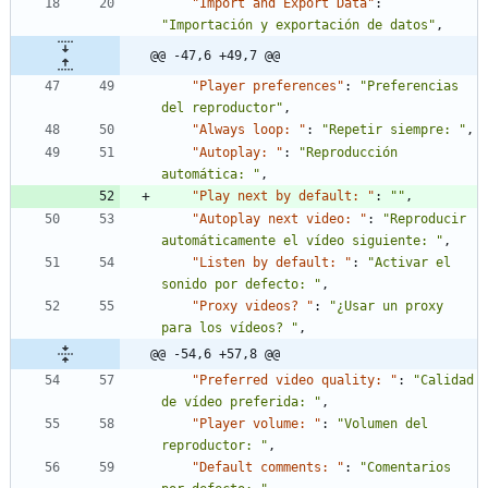
"Import and Export Data"
:
"Importación y exportación de datos"
,
@@ -47,6 +49,7 @@
"Player preferences"
:
"Preferencias 
del reproductor"
,
"Always loop: "
:
"Repetir siempre: "
,
"Autoplay: "
:
"Reproducción 
automática: "
,
"Play next by default: "
:
""
,
"Autoplay next video: "
:
"Reproducir 
automáticamente el vídeo siguiente: "
,
"Listen by default: "
:
"Activar el 
sonido por defecto: "
,
"Proxy videos? "
:
"¿Usar un proxy 
para los vídeos? "
,
@@ -54,6 +57,8 @@
"Preferred video quality: "
:
"Calidad 
de vídeo preferida: "
,
"Player volume: "
:
"Volumen del 
reproductor: "
,
"Default comments: "
:
"Comentarios 