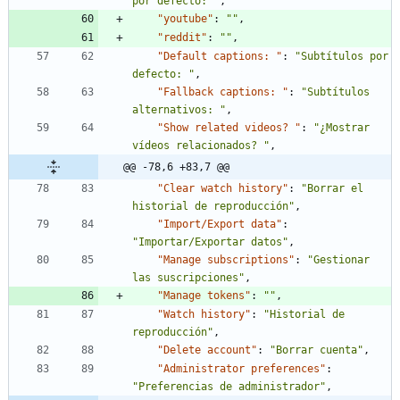
por defecto: "
,
"youtube"
:
""
,
"reddit"
:
""
,
"Default captions: "
:
"Subtítulos por 
defecto: "
,
"Fallback captions: "
:
"Subtítulos 
alternativos: "
,
"Show related videos? "
:
"¿Mostrar 
vídeos relacionados? "
,
@@ -78,6 +83,7 @@
"Clear watch history"
:
"Borrar el 
historial de reproducción"
,
"Import/Export data"
:
"Importar/Exportar datos"
,
"Manage subscriptions"
:
"Gestionar 
las suscripciones"
,
"Manage tokens"
:
""
,
"Watch history"
:
"Historial de 
reproducción"
,
"Delete account"
:
"Borrar cuenta"
,
"Administrator preferences"
:
"Preferencias de administrador"
,