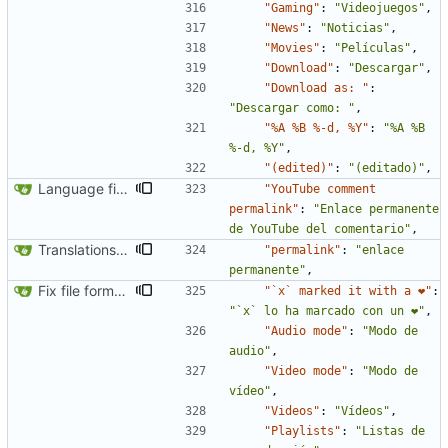
"Gaming"
:
"Videojuegos"
,
"News"
:
"Noticias"
,
"Movies"
:
"Películas"
,
"Download"
:
"Descargar"
,
"Download as: "
:
"Descargar como: "
,
"%A %B %-d, %Y"
:
"%A %B 
%-d, %Y"
,
"(edited)"
:
"(editado)"
,
Language fixes (
#366
)
"YouTube comment 
permalink"
:
"Enlace permanente 
de YouTube del comentario"
,
Translations update from Weblate (
#2557
)
"permalink"
:
"enlace 
permanente"
,
Fix file formatting for locales
"`x` marked it with a ❤"
:
"`x` lo ha marcado con un ❤"
,
"Audio mode"
:
"Modo de 
audio"
,
"Video mode"
:
"Modo de 
vídeo"
,
"Videos"
:
"Vídeos"
,
"Playlists"
:
"Listas de 