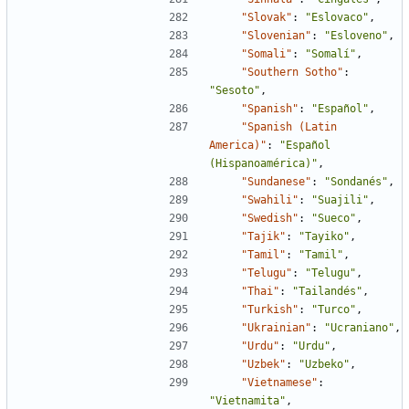
"Slovak"
:
"Eslovaco"
,
"Slovenian"
:
"Esloveno"
,
"Somali"
:
"Somalí"
,
"Southern Sotho"
:
"Sesoto"
,
"Spanish"
:
"Español"
,
"Spanish (Latin 
America)"
:
"Español 
(Hispanoamérica)"
,
"Sundanese"
:
"Sondanés"
,
"Swahili"
:
"Suajili"
,
"Swedish"
:
"Sueco"
,
"Tajik"
:
"Tayiko"
,
"Tamil"
:
"Tamil"
,
"Telugu"
:
"Telugu"
,
"Thai"
:
"Tailandés"
,
"Turkish"
:
"Turco"
,
"Ukrainian"
:
"Ucraniano"
,
"Urdu"
:
"Urdu"
,
"Uzbek"
:
"Uzbeko"
,
"Vietnamese"
:
"Vietnamita"
,