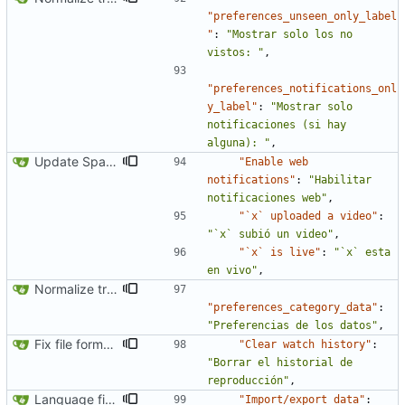
"preferences_unseen_only_label
"
:
"Mostrar solo los no 
vistos: "
,
"preferences_notifications_onl
y_label"
:
"Mostrar solo 
notificaciones (si hay 
alguna): "
,
Update Spanish translation
"Enable web 
notifications"
:
"Habilitar 
notificaciones web"
,
"`x` uploaded a video"
:
"`x` subió un video"
,
"`x` is live"
:
"`x` esta 
en vivo"
,
Normalize translation key for preferences categories
"preferences_category_data"
:
"Preferencias de los datos"
,
Fix file formatting for locales
"Clear watch history"
:
"Borrar el historial de 
reproducción"
,
Language fixes (
#366
)
"Import/export data"
: