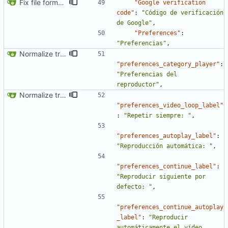
Fix file formatting for locales
"Google verification 
code"
:
"Código de verificación 
de Google"
,
"Preferences"
:
"Preferencias"
,
Normalize translation key for preferences categories
"preferences_category_player"
:
"Preferencias del 
reproductor"
,
Normalize translation key for user prefrerences
"preferences_video_loop_label"
:
"Repetir siempre: "
,
"preferences_autoplay_label"
:
"Reproducción automática: "
,
"preferences_continue_label"
:
"Reproducir siguiente por 
defecto: "
,
"preferences_continue_autoplay
_label"
:
"Reproducir 
automáticamente el vídeo 