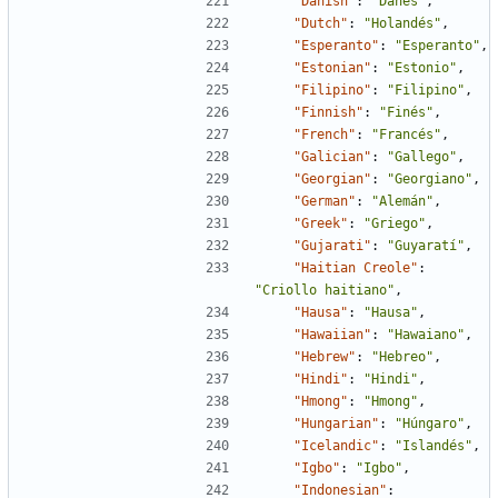
"Danish"
:
"Danés"
,
"Dutch"
:
"Holandés"
,
"Esperanto"
:
"Esperanto"
,
"Estonian"
:
"Estonio"
,
"Filipino"
:
"Filipino"
,
"Finnish"
:
"Finés"
,
"French"
:
"Francés"
,
"Galician"
:
"Gallego"
,
"Georgian"
:
"Georgiano"
,
"German"
:
"Alemán"
,
"Greek"
:
"Griego"
,
"Gujarati"
:
"Guyaratí"
,
"Haitian Creole"
:
"Criollo haitiano"
,
"Hausa"
:
"Hausa"
,
"Hawaiian"
:
"Hawaiano"
,
"Hebrew"
:
"Hebreo"
,
"Hindi"
:
"Hindi"
,
"Hmong"
:
"Hmong"
,
"Hungarian"
:
"Húngaro"
,
"Icelandic"
:
"Islandés"
,
"Igbo"
:
"Igbo"
,
"Indonesian"
: