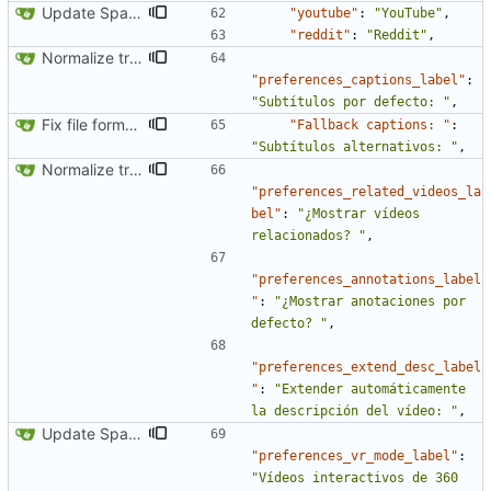
Update Spanish translation
"youtube"
:
"YouTube"
,
"reddit"
:
"Reddit"
,
Normalize translation key for user prefrerences
"preferences_captions_label"
:
"Subtítulos por defecto: "
,
Fix file formatting for locales
"Fallback captions: "
:
"Subtítulos alternativos: "
,
Normalize translation key for user prefrerences
"preferences_related_videos_la
bel"
:
"¿Mostrar vídeos 
relacionados? "
,
"preferences_annotations_label
"
:
"¿Mostrar anotaciones por 
defecto? "
,
"preferences_extend_desc_label
"
:
"Extender automáticamente 
la descripción del vídeo: "
,
Update Spanish translation
"preferences_vr_mode_label"
:
"Vídeos interactivos de 360 