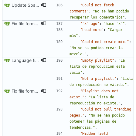
Update Spanish translation
"Could not fetch 
comments"
:
"No se han podido 
recuperar los comentarios"
,
Fix file formatting for locales
"`x` ago"
:
"hace `x`"
,
"Load more"
:
"Cargar 
más"
,
"Could not create mix."
:
"No se ha podido crear la 
mezcla."
,
Language fixes (
#366
)
"Empty playlist"
:
"La 
lista de reproducción está 
vacía"
,
"Not a playlist."
:
"Lista 
de reproducción no válida."
,
Fix file formatting for locales
"Playlist does not 
exist."
:
"La lista de 
reproducción no existe."
,
"Could not pull trending 
pages."
:
"No se han podido 
obtener las páginas de 
tendencias."
,
"Hidden field 