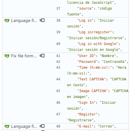
licencia de JavaScript"
,
"source"
:
"código 
fuente"
,
Language fixes (
#366
)
"Log in"
:
"Iniciar 
sesión"
,
"Log in/register"
:
"Iniciar sesión/Registrarse"
,
"Log in with Google"
:
"Iniciar sesión en Google"
,
Fix file formatting for locales
"User ID"
:
"Nombre"
,
"Password"
:
"Contraseña"
,
"Time (h:mm:ss):"
:
"Hora 
(h:mm:ss):"
,
"Text CAPTCHA"
:
"CAPTCHA 
en texto"
,
"Image CAPTCHA"
:
"CAPTCHA 
en imagen"
,
"Sign In"
:
"Iniciar 
sesión"
,
"Register"
:
"Registrarse"
,
Language fixes (
#366
)
"E-mail"
:
"Correo"
,