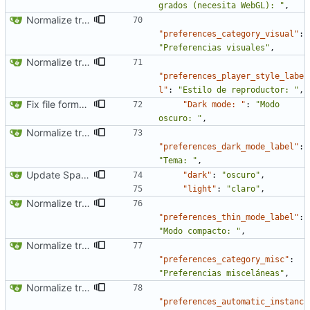
grados (necesita WebGL): "
,
Normalize translation key for preferences categories
"preferences_category_visual"
:
"Preferencias visuales"
,
Normalize translation key for user prefrerences
"preferences_player_style_labe
l"
:
"Estilo de reproductor: "
,
Fix file formatting for locales
"Dark mode: "
:
"Modo 
oscuro: "
,
Normalize translation key for user prefrerences
"preferences_dark_mode_label"
:
"Tema: "
,
Update Spanish translation
"dark"
:
"oscuro"
,
"light"
:
"claro"
,
Normalize translation key for user prefrerences
"preferences_thin_mode_label"
:
"Modo compacto: "
,
Normalize translation key for preferences categories
"preferences_category_misc"
:
"Preferencias misceláneas"
,
Normalize translation key for user prefrerences
"preferences_automatic_instanc