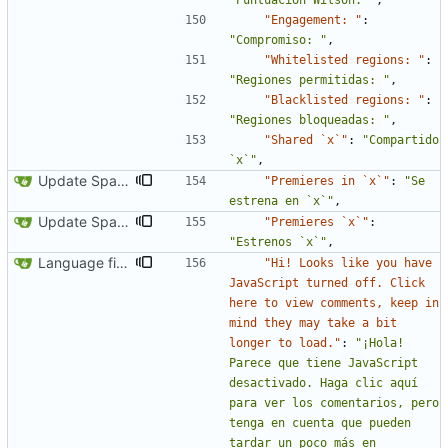
"Puntuación Wilson: "
,
"Engagement: "
:
"Compromiso: "
,
"Whitelisted regions: "
:
"Regiones permitidas: "
,
"Blacklisted regions: "
:
"Regiones bloqueadas: "
,
"Shared `x`"
:
"Compartido 
`x`"
,
Update Spanish translation
"Premieres in `x`"
:
"Se 
estrena en `x`"
,
Update Spanish translation
"Premieres `x`"
:
"Estrenos `x`"
,
Language fixes (
#366
)
"Hi! Looks like you have 
JavaScript turned off. Click 
here to view comments, keep in 
mind they may take a bit 
longer to load."
:
"¡Hola! 
Parece que tiene JavaScript 
desactivado. Haga clic aquí 
para ver los comentarios, pero 
tenga en cuenta que pueden 
tardar un poco más en 