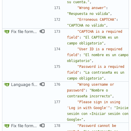
su cuenta."
,
"Wrong answer"
:
"Respuesta no válida"
,
"Erroneous CAPTCHA"
:
"CAPTCHA no válido"
,
Fix file formatting for locales
"CAPTCHA is a required 
field"
:
"El CAPTCHA es un 
campo obligatorio"
,
"User ID is a required 
field"
:
"El nombre es un campo 
obligatorio"
,
"Password is a required 
field"
:
"La contraseña es un 
campo obligatorio"
,
Language fixes (
#366
)
"Wrong username or 
password"
:
"Nombre o 
contraseña incorrecto"
,
"Please sign in using 
'Log in with Google'"
:
"Inicie 
sesión con «Iniciar sesión con 
Google»"
,
Fix file formatting for locales
"Password cannot be 