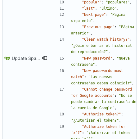
"popular"
:
"populares"
,
"last"
:
"último"
,
"Next page"
:
"Página 
siguiente"
,
"Previous page"
:
"Página 
anterior"
,
"Clear watch history?"
:
"¿Quiere borrar el historial 
de reproducción?"
,
Update Spanish translation
"New password"
:
"Nueva 
contraseña"
,
"New passwords must 
match"
:
"Las nuevas 
contraseñas deben coincidir"
,
"Cannot change password 
for Google accounts"
:
"No se 
puede cambiar la contraseña de 
la cuenta de Google"
,
"Authorize token?"
:
"¿Autorizar el token?"
,
"Authorize token for 
`x`?"
:
"¿Autorizar el token 