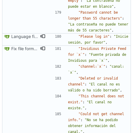
empty"
:
"La contraseña no 
puede estar en blanco"
,
"Password cannot be 
longer than 55 characters"
:
"La contraseña no puede tener 
más de 55 caracteres"
,
Language fixes (
#366
)
"Please log in"
:
"Inicie 
sesión, por favor"
,
Fix file formatting for locales
"Invidious Private Feed 
for `x`"
:
"Fuente privada de 
Invidious para `x`"
,
"channel:`x`"
:
"canal: 
`x`"
,
"Deleted or invalid 
channel"
:
"El canal no es 
válido o ha sido borrado"
,
"This channel does not 
exist."
:
"El canal no 
existe."
,
"Could not get channel 
info."
:
"No se ha podido 
obtener información del 
canal."
,