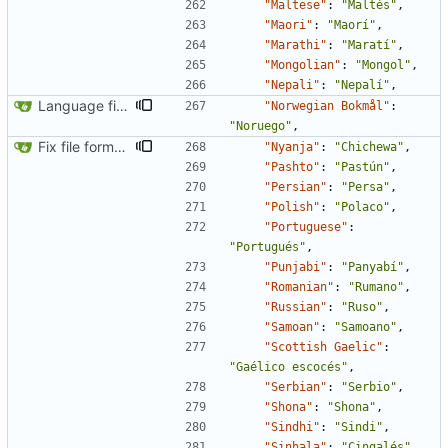
"Maltese"
:
"Maltés"
,
"Maori"
:
"Maorí"
,
"Marathi"
:
"Maratí"
,
"Mongolian"
:
"Mongol"
,
"Nepali"
:
"Nepalí"
,
Language fixes (
#366
)
"Norwegian Bokmål"
:
"Noruego"
,
Fix file formatting for locales
"Nyanja"
:
"Chichewa"
,
"Pashto"
:
"Pastún"
,
"Persian"
:
"Persa"
,
"Polish"
:
"Polaco"
,
"Portuguese"
:
"Portugués"
,
"Punjabi"
:
"Panyabí"
,
"Romanian"
:
"Rumano"
,
"Russian"
:
"Ruso"
,
"Samoan"
:
"Samoano"
,
"Scottish Gaelic"
:
"Gaélico escocés"
,
"Serbian"
:
"Serbio"
,
"Shona"
:
"Shona"
,
"Sindhi"
:
"Sindi"
,
"Sinhala"
:
"Cingalés"
,