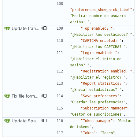
"preferences_show_nick_label"
:
"Mostrar nombre de usuario 
arriba: "
,
Update translations
"Top enabled: "
:
"¿Habilitar los destacados? "
,
"CAPTCHA enabled: "
:
"¿Habilitar los CAPTCHA? "
,
"Login enabled: "
:
"¿Habilitar el inicio de 
sesión? "
,
"Registration enabled: "
:
"¿Habilitar el registro? "
,
"Report statistics: "
:
"¿Enviar estadísticas? "
,
Fix file formatting for locales
"Save preferences"
:
"Guardar las preferencias"
,
"Subscription manager"
:
"Gestor de suscripciones"
,
Update Spanish translation
"Token manager"
:
"Gestor 
de tokens"
,
"Token"
:
"Token"
,