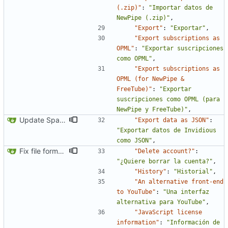
(.zip)"
:
"Importar datos de 
NewPipe (.zip)"
,
"Export"
:
"Exportar"
,
"Export subscriptions as 
OPML"
:
"Exportar suscripciones 
como OPML"
,
"Export subscriptions as 
OPML (for NewPipe & 
FreeTube)"
:
"Exportar 
suscripciones como OPML (para 
NewPipe y FreeTube)"
,
Update Spanish translation
"Export data as JSON"
:
"Exportar datos de Invidious 
como JSON"
,
Fix file formatting for locales
"Delete account?"
:
"¿Quiere borrar la cuenta?"
,
"History"
:
"Historial"
,
"An alternative front-end 
to YouTube"
:
"Una interfaz 
alternativa para YouTube"
,
"JavaScript license 
information"
:
"Información de 