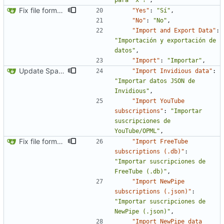
para `x`?"
,
Fix file formatting for locales
"Yes"
:
"Sí"
,
"No"
:
"No"
,
"Import and Export Data"
:
"Importación y exportación de 
datos"
,
"Import"
:
"Importar"
,
Update Spanish translation
"Import Invidious data"
:
"Importar datos JSON de 
Invidious"
,
"Import YouTube 
subscriptions"
:
"Importar 
suscripciones de 
YouTube/OPML"
,
Fix file formatting for locales
"Import FreeTube 
subscriptions (.db)"
:
"Importar suscripciones de 
FreeTube (.db)"
,
"Import NewPipe 
subscriptions (.json)"
:
"Importar suscripciones de 
NewPipe (.json)"
,
"Import NewPipe data 