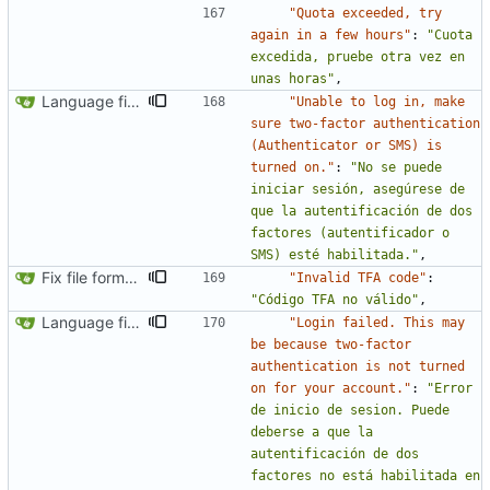
"Quota exceeded, try 
again in a few hours"
:
"Cuota 
excedida, pruebe otra vez en 
unas horas"
,
Language fixes (
#366
)
"Unable to log in, make 
sure two-factor authentication 
(Authenticator or SMS) is 
turned on."
:
"No se puede 
iniciar sesión, asegúrese de 
que la autentificación de dos 
factores (autentificador o 
SMS) esté habilitada."
,
Fix file formatting for locales
"Invalid TFA code"
:
"Código TFA no válido"
,
Language fixes (
#366
)
"Login failed. This may 
be because two-factor 
authentication is not turned 
on for your account."
:
"Error 
de inicio de sesion. Puede 
deberse a que la 
autentificación de dos 
factores no está habilitada en 