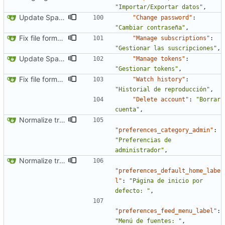
"Importar/Exportar datos"
,
Update Spanish translation
"Change password"
:
"Cambiar contraseña"
,
Fix file formatting for locales
"Manage subscriptions"
:
"Gestionar las suscripciones"
,
Update Spanish translation
"Manage tokens"
:
"Gestionar tokens"
,
Fix file formatting for locales
"Watch history"
:
"Historial de reproducción"
,
"Delete account"
:
"Borrar 
cuenta"
,
Normalize translation key for preferences categories
"preferences_category_admin"
:
"Preferencias de 
administrador"
,
Normalize translation key for user prefrerences
"preferences_default_home_labe
l"
:
"Página de inicio por 
defecto: "
,
"preferences_feed_menu_label"
:
"Menú de fuentes: "
,