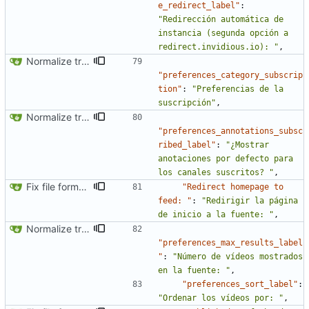
e_redirect_label"
:
"Redirección automática de 
instancia (segunda opción a 
redirect.invidious.io): "
,
Normalize translation key for preferences categories
"preferences_category_subscrip
tion"
:
"Preferencias de la 
suscripción"
,
Normalize translation key for user prefrerences
"preferences_annotations_subsc
ribed_label"
:
"¿Mostrar 
anotaciones por defecto para 
los canales suscritos? "
,
Fix file formatting for locales
"Redirect homepage to 
feed: "
:
"Redirigir la página 
de inicio a la fuente: "
,
Normalize translation key for user prefrerences
"preferences_max_results_label
"
:
"Número de vídeos mostrados 
en la fuente: "
,
"preferences_sort_label"
:
"Ordenar los vídeos por: "
,