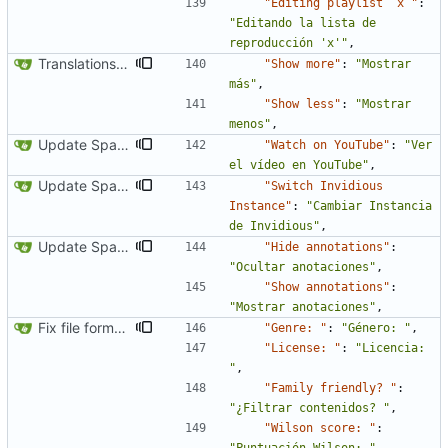
"Editing playlist `x`"
:
"Editando la lista de 
reproducción 'x'"
,
Translations update from Weblate (
#2068
)
"Show more"
:
"Mostrar 
más"
,
"Show less"
:
"Mostrar 
menos"
,
Update Spanish translation
"Watch on YouTube"
:
"Ver 
el vídeo en YouTube"
,
Update Spanish translation
"Switch Invidious 
Instance"
:
"Cambiar Instancia 
de Invidious"
,
Update Spanish translation
"Hide annotations"
:
"Ocultar anotaciones"
,
"Show annotations"
:
"Mostrar anotaciones"
,
Fix file formatting for locales
"Genre: "
:
"Género: "
,
"License: "
:
"Licencia: 
"
,
"Family friendly? "
:
"¿Filtrar contenidos? "
,
"Wilson score: "
: