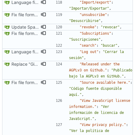
Language fixes (
#366
)
"Import/export"
:
"Importar/Exportar"
,
Fix file formatting for locales
"unsubscribe"
:
"Desuscribirse"
,
Update Spanish translation
"revoke"
:
"revocar"
,
Fix file formatting for locales
"Subscriptions"
:
"Suscripciones"
,
"search"
:
"buscar"
,
Language fixes (
#366
)
"Log out"
:
"Cerrar la 
sesión"
,
Replace "Github" by "GitHub"
"Released under the 
AGPLv3 on Github."
:
"Publicado 
bajo la AGPLv3 en GitHub."
,
Fix file formatting for locales
"Source available here."
:
"Código fuente disponible 
aquí."
,
"View JavaScript license 
information."
:
"Ver 
información de licencia de 
JavaScript."
,
"View privacy policy."
:
"Ver la política de 