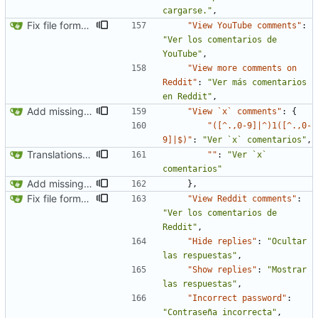
cargarse."
,
Fix file formatting for locales
"View YouTube comments"
:
"Ver los comentarios de 
YouTube"
,
"View more comments on 
Reddit"
:
"Ver más comentarios 
en Reddit"
,
Add missing fields to locales (part 6)
"View `x` comments"
:
{
"([^.,0-9]|^)1([^.,0-
9]|$)"
:
"Ver `x` comentarios"
,
Translations update from Weblate (
#2251
)
""
:
"Ver `x` 
comentarios"
Add missing fields to locales (part 6)
}
,
Fix file formatting for locales
"View Reddit comments"
:
"Ver los comentarios de 
Reddit"
,
"Hide replies"
:
"Ocultar 
las respuestas"
,
"Show replies"
:
"Mostrar 
las respuestas"
,
"Incorrect password"
:
"Contraseña incorrecta"
,