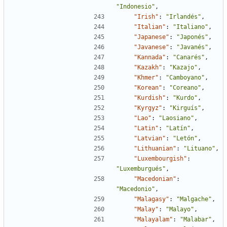
"Indonesio"
,
"Irish"
:
"Irlandés"
,
"Italian"
:
"Italiano"
,
"Japanese"
:
"Japonés"
,
"Javanese"
:
"Javanés"
,
"Kannada"
:
"Canarés"
,
"Kazakh"
:
"Kazajo"
,
"Khmer"
:
"Camboyano"
,
"Korean"
:
"Coreano"
,
"Kurdish"
:
"Kurdo"
,
"Kyrgyz"
:
"Kirguís"
,
"Lao"
:
"Laosiano"
,
"Latin"
:
"Latín"
,
"Latvian"
:
"Letón"
,
"Lithuanian"
:
"Lituano"
,
"Luxembourgish"
:
"Luxemburgués"
,
"Macedonian"
:
"Macedonio"
,
"Malagasy"
:
"Malgache"
,
"Malay"
:
"Malayo"
,
"Malayalam"
:
"Malabar"
,