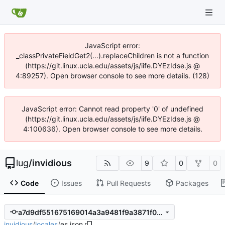
JavaScript error:
_classPrivateFieldGet2(...).replaceChildren is not a function
(https://git.linux.ucla.edu/assets/js/iife.DYEzIdse.js @
4:89257). Open browser console to see more details. (128)
JavaScript error: Cannot read property '0' of undefined
(https://git.linux.ucla.edu/assets/js/iife.DYEzIdse.js @
4:100636). Open browser console to see more details.
lug
/
invidious
9
0
0
Code
Issues
Pull Requests
Packages
a7d9df551675169014a3a9481f9a3871f055d9db
invidious
/
locales
/
es.json