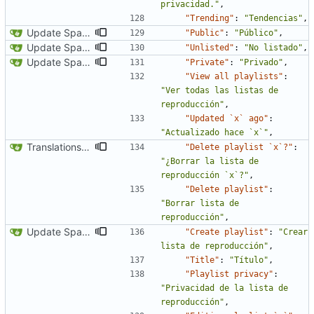
privacidad."
,
"Trending"
:
"Tendencias"
,
Update Spanish translation
"Public"
:
"Público"
,
Update Spanish translation
"Unlisted"
:
"No listado"
,
Update Spanish translation
"Private"
:
"Privado"
,
"View all playlists"
:
"Ver todas las listas de 
reproducción"
,
"Updated `x` ago"
:
"Actualizado hace `x`"
,
Translations update from Weblate (
#1696
)
"Delete playlist `x`?"
:
"¿Borrar la lista de 
reproducción `x`?"
,
"Delete playlist"
:
"Borrar lista de 
reproducción"
,
Update Spanish translation
"Create playlist"
:
"Crear 
lista de reproducción"
,
"Title"
:
"Título"
,
"Playlist privacy"
:
"Privacidad de la lista de 
reproducción"
,