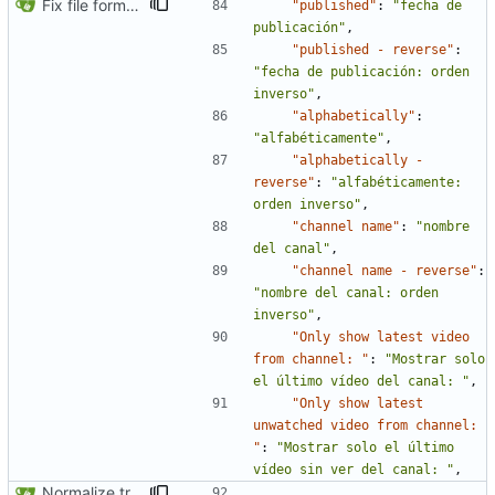
Fix file formatting for locales
"published"
:
"fecha de 
publicación"
,
"published - reverse"
:
"fecha de publicación: orden 
inverso"
,
"alphabetically"
:
"alfabéticamente"
,
"alphabetically - 
reverse"
:
"alfabéticamente: 
orden inverso"
,
"channel name"
:
"nombre 
del canal"
,
"channel name - reverse"
:
"nombre del canal: orden 
inverso"
,
"Only show latest video 
from channel: "
:
"Mostrar solo 
el último vídeo del canal: "
,
"Only show latest 
unwatched video from channel: 
"
:
"Mostrar solo el último 
vídeo sin ver del canal: "
,
Normalize translation key for user prefrerences