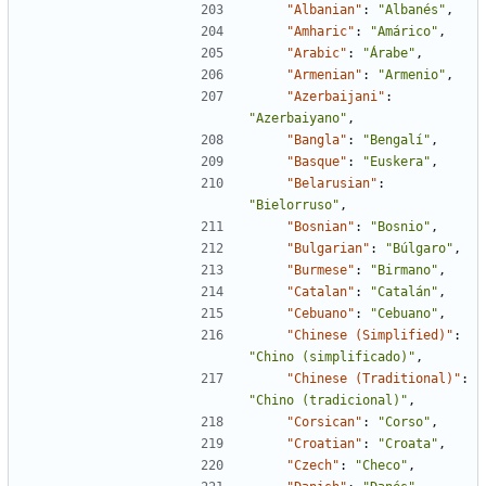
"Albanian"
:
"Albanés"
,
"Amharic"
:
"Amárico"
,
"Arabic"
:
"Árabe"
,
"Armenian"
:
"Armenio"
,
"Azerbaijani"
:
"Azerbaiyano"
,
"Bangla"
:
"Bengalí"
,
"Basque"
:
"Euskera"
,
"Belarusian"
:
"Bielorruso"
,
"Bosnian"
:
"Bosnio"
,
"Bulgarian"
:
"Búlgaro"
,
"Burmese"
:
"Birmano"
,
"Catalan"
:
"Catalán"
,
"Cebuano"
:
"Cebuano"
,
"Chinese (Simplified)"
:
"Chino (simplificado)"
,
"Chinese (Traditional)"
:
"Chino (tradicional)"
,
"Corsican"
:
"Corso"
,
"Croatian"
:
"Croata"
,
"Czech"
:
"Checo"
,