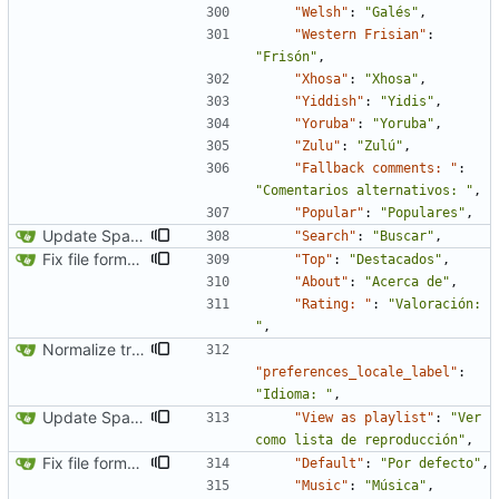
"Welsh"
:
"Galés"
,
"Western Frisian"
:
"Frisón"
,
"Xhosa"
:
"Xhosa"
,
"Yiddish"
:
"Yidis"
,
"Yoruba"
:
"Yoruba"
,
"Zulu"
:
"Zulú"
,
"Fallback comments: "
:
"Comentarios alternativos: "
,
"Popular"
:
"Populares"
,
Update Spanish translation
"Search"
:
"Buscar"
,
Fix file formatting for locales
"Top"
:
"Destacados"
,
"About"
:
"Acerca de"
,
"Rating: "
:
"Valoración: 
"
,
Normalize translation key for user prefrerences
"preferences_locale_label"
:
"Idioma: "
,
Update Spanish translation
"View as playlist"
:
"Ver 
como lista de reproducción"
,
Fix file formatting for locales
"Default"
:
"Por defecto"
,
"Music"
:
"Música"
,