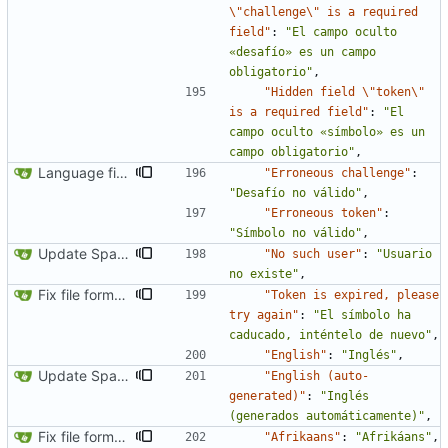
\"challenge\" is a required 
field"
:
"El campo oculto 
«desafío» es un campo 
obligatorio"
,
"Hidden field \"token\" 
is a required field"
:
"El 
campo oculto «símbolo» es un 
campo obligatorio"
,
Language fixes (
#366
)
"Erroneous challenge"
:
"Desafío no válido"
,
"Erroneous token"
:
"Símbolo no válido"
,
Update Spanish translation
"No such user"
:
"Usuario 
no existe"
,
Fix file formatting for locales
"Token is expired, please 
try again"
:
"El símbolo ha 
caducado, inténtelo de nuevo"
,
"English"
:
"Inglés"
,
Update Spanish translation
"English (auto-
generated)"
:
"Inglés 
(generados automáticamente)"
,
Fix file formatting for locales
"Afrikaans"
:
"Afrikáans"
,