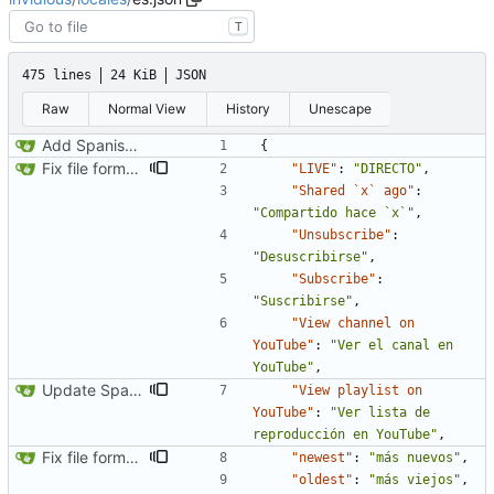
T
475 lines
24 KiB
JSON
Raw
Normal View
History
Unescape
Add Spanish translation (
#466
)
{
Fix file formatting for locales
"LIVE"
:
"DIRECTO"
,
"Shared `x` ago"
:
"Compartido hace `x`"
,
"Unsubscribe"
:
"Desuscribirse"
,
"Subscribe"
:
"Suscribirse"
,
"View channel on 
YouTube"
:
"Ver el canal en 
YouTube"
,
Update Spanish translation
"View playlist on 
YouTube"
:
"Ver lista de 
reproducción en YouTube"
,
Fix file formatting for locales
"newest"
:
"más nuevos"
,
"oldest"
:
"más viejos"
,